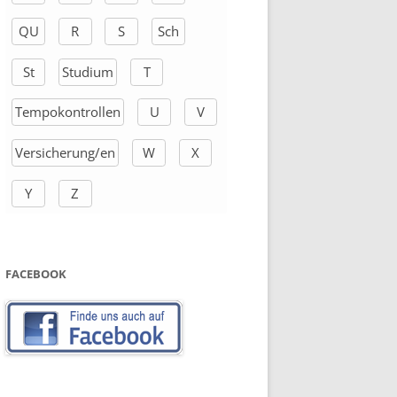
QU
R
S
Sch
St
Studium
T
Tempokontrollen
U
V
Versicherung/en
W
X
Y
Z
FACEBOOK