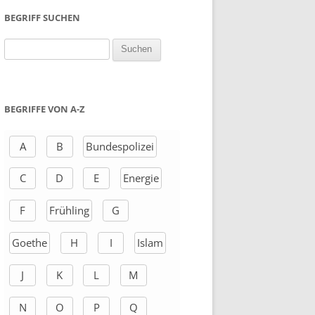
BEGRIFF SUCHEN
S
u
c
h
BEGRIFFE VON A-Z
e
n
A
B
Bundespolizei
a
C
D
E
Energie
c
h
F
Frühling
G
:
Goethe
H
I
Islam
J
K
L
M
N
O
P
Q