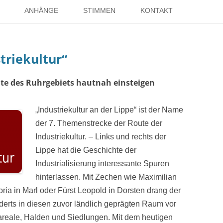
Springe
zum
ANHÄNGE
STIMMEN
KONTAKT
Inhalt
EISE
RÖMER IN HOLSTERHAUSEN
IMPRESSUM
triekultur“
ISTER
LITERATUR ÜBER DORSTEN
DATENSCHUTZ
WELTKRIEGE
LINKS
DANK
chte des Ruhrgebiets hautnah einsteigen
TER
„Industriekultur an der Lippe“ ist der Name
der 7. Themenstrecke der Route der
Industriekultur. – Links und rechts der
Lippe hat die Ge­schichte der
Industrialisierung inte­ressante Spuren
hinterlassen. Mit Zechen wie Maximilian
ia in Marl oder Fürst Leopold in Dorsten drang der
erts in diesen zuvor ländlich geprägten Raum vor
areale, Halden und Siedlungen. Mit dem heuti­gen