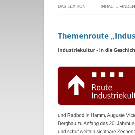
DAS LEXIKON
INHALTE FINDEN
ÜBER DORSTEN
BENUTZERHINW
Themenroute „Indus
ÜBER DAS PROJEKT
PERSONENREG
RUND UM DIE 
Industriekultur - In die Geschi
THEMENREGIS
ZEITTAFEL
und Radbod in Hamm, Auguste Victor
Bergbau zu Anfang des 20. Jahrhund
und schuf weithin sichtbare Zechen­