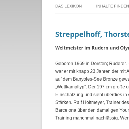
DAS LEXIKON
INHALTE FINDEN
ÜBER DORSTEN
BENUTZERHINW
Streppelhoff, Thorst
ÜBER DAS PROJEKT
PERSONENREG
RUND UM DIE 
Weltmeister im Rudern und Oly
THEMENREGIS
Geboren 1969 in Dorsten; Ruderer.
war er mit knapp 23 Jahren der mit 
ZEITTAFEL
auf dem Banyoles-See Bronze gewann
„Wettkampftyp“. Der 197 cm große un
Einschätzung und sieht überdies in
Stärken. Ralf Holtmeyer, Trainer des
Barcelona über den damaligen Young
Training manchmal nachlässig. Wenn 