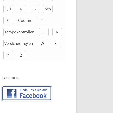
QU
R
S
Sch
St
Studium
T
Tempokontrollen
U
V
Versicherung/en
W
X
Y
Z
FACEBOOK