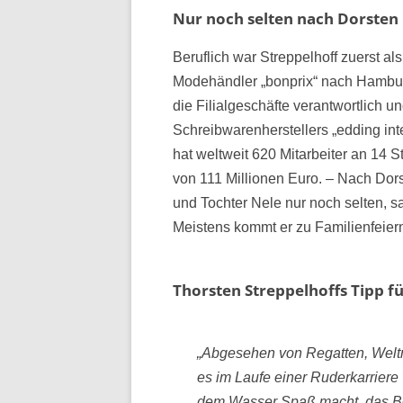
Nur noch selten nach Dorsten
Beruflich war Streppelhoff zuerst a
Modehändler „bonprix“ nach Hamburg,
die Filialgeschäfte verantwortlich u
Schreibwarenherstellers „edding i
hat weltweit 620 Mitarbeiter an 14 
von 111 Millionen Euro. – Nach Dors
und Tochter Nele nur noch selten, s
Meistens kommt er zu Familienfeiern 
Thorsten Streppelhoffs Tipp fü
„Abgesehen von Regatten, Weltm
es im Laufe einer Ruderkarriere 
dem Wasser Spaß macht, das Boo