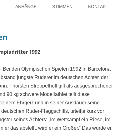
Springe
zum
ANHÄNGE
STIMMEN
KONTAKT
Inhalt
EISE
RÖMER IN HOLSTERHAUSEN
IMPRESSUM
en
ISTER
LITERATUR ÜBER DORSTEN
DATENSCHUTZ
WELTKRIEGE
LINKS
DANK
mpiadritter 1992
TER
 – Bei den Olympischen Spielen 1992 in Barcelona
Abstand jüngste Ruderer im deutschen Achter, der
. Thorsten Streppelhoff gilt als ausgesprochener
d 90 kg schwere Modellathlet teilt diese
 seinem Ehrgeiz und in seiner Ausdauer seine
 deutschen Ruder-Flaggschiffs, urteilte kurz vor
ster seines Achters: „Im Wettkampf ein Riese, im
er das abstellt, wird er ein Großer.“ Das wurde er.