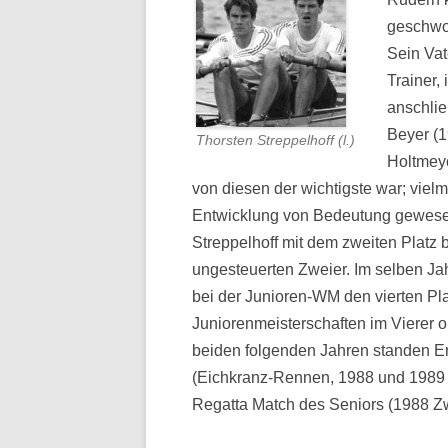
geschwo
Sein Vat
Trainer,
anschli
Beyer (1
Thorsten Streppelhoff (l.)
Holtmeye
von diesen der wichtigste war; vielme
Entwicklung von Bedeutung gewesen
Streppelhoff mit dem zweiten Platz 
ungesteuerten Zweier. Im selben J
bei der Junioren-WM den vierten Pla
Juniorenmeisterschaften im Vierer o
beiden folgenden Jahren standen Er
(Eichkranz-Rennen, 1988 und 1989 S
Regatta Match des Seniors (1988 Zw