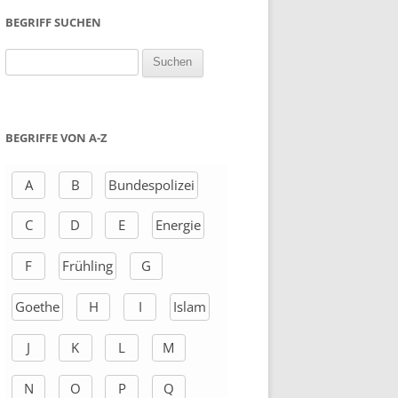
BEGRIFF SUCHEN
S
u
c
h
BEGRIFFE VON A-Z
e
n
A
B
Bundespolizei
a
C
D
E
Energie
c
h
F
Frühling
G
:
Goethe
H
I
Islam
J
K
L
M
N
O
P
Q