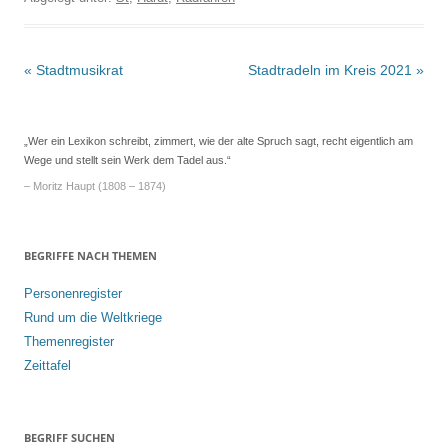
Beitrags-
«
Stadtmusikrat
Stadtradeln im Kreis 2021
»
Navigation
„Wer ein Lexikon schreibt, zimmert, wie der alte Spruch sagt, recht eigentlich am
Wege und stellt sein Werk dem Tadel aus.“
– Moritz Haupt (1808 – 1874)
BEGRIFFE NACH THEMEN
Personenregister
Rund um die Weltkriege
Themenregister
Zeittafel
BEGRIFF SUCHEN