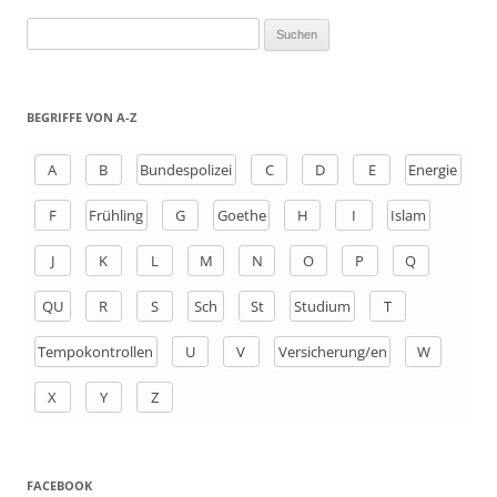
S
u
c
h
BEGRIFFE VON A-Z
e
n
A
B
Bundespolizei
C
D
E
Energie
a
F
Frühling
G
Goethe
H
I
Islam
c
h
J
K
L
M
N
O
P
Q
:
QU
R
S
Sch
St
Studium
T
Tempokontrollen
U
V
Versicherung/en
W
X
Y
Z
FACEBOOK