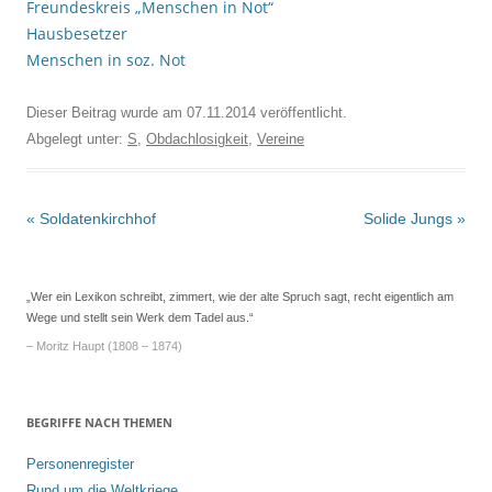
Freundeskreis „Menschen in Not“
Hausbesetzer
Menschen in soz. Not
Dieser Beitrag wurde am
07.11.2014
veröffentlicht.
Abgelegt unter:
S
,
Obdachlosigkeit
,
Vereine
Beitrags-
«
Soldatenkirchhof
Solide Jungs
»
Navigation
„Wer ein Lexikon schreibt, zimmert, wie der alte Spruch sagt, recht eigentlich am
Wege und stellt sein Werk dem Tadel aus.“
– Moritz Haupt (1808 – 1874)
BEGRIFFE NACH THEMEN
Personenregister
Rund um die Weltkriege