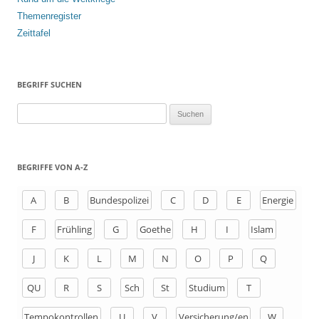
Themenregister
Zeittafel
BEGRIFF SUCHEN
S
u
c
h
BEGRIFFE VON A-Z
e
n
A
B
Bundespolizei
C
D
E
Energie
a
F
Frühling
G
Goethe
H
I
Islam
c
h
J
K
L
M
N
O
P
Q
:
QU
R
S
Sch
St
Studium
T
Tempokontrollen
U
V
Versicherung/en
W