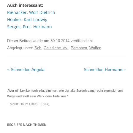
Auch interessant:
Rienäcker, Wolf-Dietrich
Höpker, Karl-Ludwig
Serges, Prof. Hermann
Dieser Beitrag wurde am
30.10.2014
veröffentlicht.
Abgelegt unter:
Sch
,
Geistliche, ev.
,
Personen
,
Wulfen
Beitrags-
«
Schneider, Angela
Schneider, Hermann
»
Navigation
„Wer ein Lexikon schreibt, zimmert, wie der alte Spruch sagt, recht eigentlich am
Wege und stellt sein Werk dem Tadel aus.“
– Moritz Haupt (1808 – 1874)
BEGRIFFE NACH THEMEN