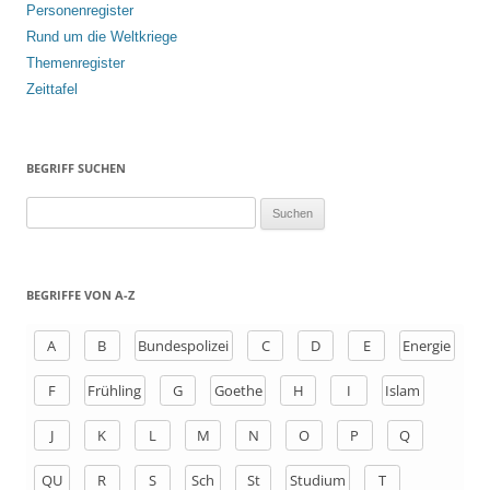
Personenregister
Rund um die Weltkriege
Themenregister
Zeittafel
BEGRIFF SUCHEN
S
u
c
h
BEGRIFFE VON A-Z
e
n
A
B
Bundespolizei
C
D
E
Energie
a
F
Frühling
G
Goethe
H
I
Islam
c
h
J
K
L
M
N
O
P
Q
:
QU
R
S
Sch
St
Studium
T