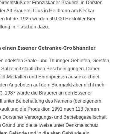
irechtsfuß der Franziskaner-Brauerei in Dorsten
der Alt-Brauerei Clus in Heilbronn am Neckar
n führte. 1925 wurden 60.000 Hektoliter Bier
lung in Flaschen dazu.
n einen Essener Getränke-Großhändler
n edelsten Saale- und Thüringer Gebieten, Gersten,
 Salze mit staatlichen Bescheinigungen. Daher
old-Medaillen und Ehrenpreisen ausgezeichnet,
 den Angeboten auf dem Biermarkt aber nicht mehr
s!“). 1987 wurde die Brauerei an den Essener
ll unter Beibehaltung des Namens (bei eigenem
rkauft und die Produktion 1991 nach 113 Jahren
die Dorstener Versorgungs- und Betriebsgesellschaft
n Grund und die teilweise unter Denkmalschutz
em Gelände und in die alten Gebäude ein