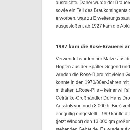
ausreichte. Daher wurde der Brauere
sowie ein Teil des Braukontingents 
erworben, was zu Erweiterungsbaute
ausgestoßen, ab 1927 kam die Abfül
1987 kam die Rose-Brauerei a
Verwendet wurden nur Malze aus de
Hopfen aus der Spalter Gegend und
wurden die Rose-Biere mit vielen G
konnte in den 1970/80er-Jahren mit
mithalten („Rose-Pils – keiner will’
Getränke-Großhändler Dr. Hans Dro
Ausstoß von noch 8.000 hl Bier) ve
endgültig eingestellt. 1999 kaufte 
(jetzt Windor) den 13.000 qm große
stehenden Gebäude. Es wurde auf d