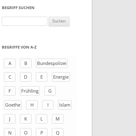
BEGRIFF SUCHEN
S
u
c
h
BEGRIFFE VON A-Z
e
n
A
B
Bundespolizei
a
C
D
E
Energie
c
h
F
Frühling
G
:
Goethe
H
I
Islam
J
K
L
M
N
O
P
Q