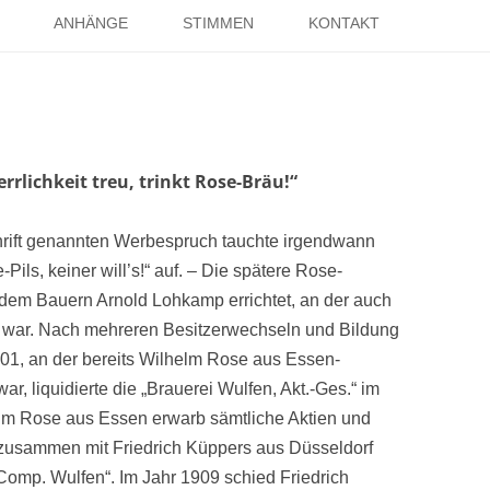
Springe
zum
ANHÄNGE
STIMMEN
KONTAKT
Inhalt
EISE
RÖMER IN HOLSTERHAUSEN
IMPRESSUM
ISTER
LITERATUR ÜBER DORSTEN
DATENSCHUTZ
WELTKRIEGE
LINKS
DANK
rlichkeit treu, trinkt Rose-Bräu!“
TER
hrift genannten Werbespruch tauchte irgendwann
Pils, keiner will’s!“ auf. – Die spätere Rose-
dem Bauern Arnold Lohkamp errichtet, an der auch
gt war. Nach mehreren Besitzerwechseln und Bildung
901, an der bereits Wilhelm Rose aus Essen-
ar, liquidierte die „Brauerei Wulfen, Akt.-Ges.“ im
elm Rose aus Essen erwarb sämtliche Aktien und
 zusammen mit Friedrich Küppers aus Düsseldorf
omp. Wulfen“. Im Jahr 1909 schied Friedrich