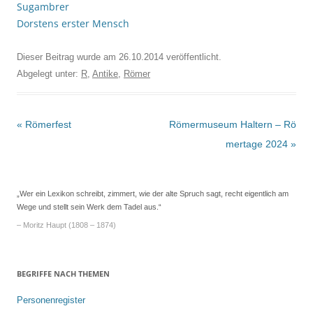
Sugambrer
Dorstens erster Mensch
Dieser Beitrag wurde am
26.10.2014
veröffentlicht.
Abgelegt unter:
R
,
Antike
,
Römer
Beitrags-
«
Römerfest
Römermuseum Haltern – Rö
Navigation
mertage 2024
»
„Wer ein Lexikon schreibt, zimmert, wie der alte Spruch sagt, recht eigentlich am
Wege und stellt sein Werk dem Tadel aus.“
– Moritz Haupt (1808 – 1874)
BEGRIFFE NACH THEMEN
Personenregister