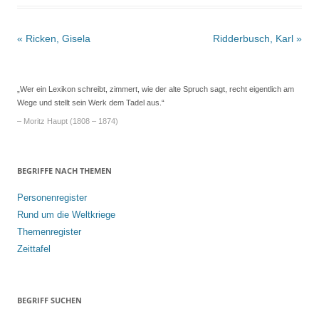
Beitrags-
«
Ricken, Gisela
Ridderbusch, Karl
»
Navigation
„Wer ein Lexikon schreibt, zimmert, wie der alte Spruch sagt, recht eigentlich am
Wege und stellt sein Werk dem Tadel aus.“
– Moritz Haupt (1808 – 1874)
BEGRIFFE NACH THEMEN
Personenregister
Rund um die Weltkriege
Themenregister
Zeittafel
BEGRIFF SUCHEN