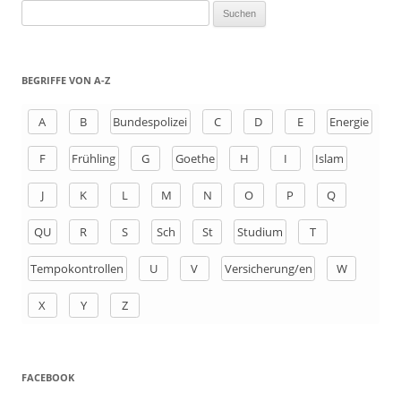
S
u
c
h
BEGRIFFE VON A-Z
e
n
A
B
Bundespolizei
C
D
E
Energie
a
F
Frühling
G
Goethe
H
I
Islam
c
h
J
K
L
M
N
O
P
Q
:
QU
R
S
Sch
St
Studium
T
Tempokontrollen
U
V
Versicherung/en
W
X
Y
Z
FACEBOOK