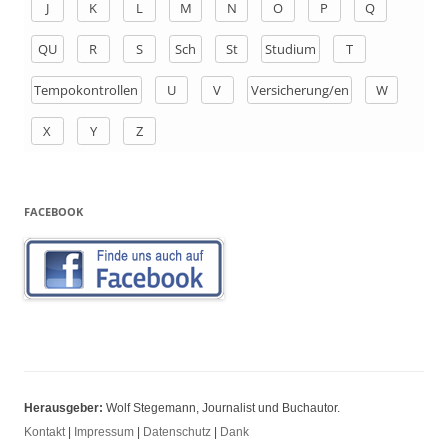
J
K
L
M
N
O
P
Q
:
QU
R
S
Sch
St
Studium
T
Tempokontrollen
U
V
Versicherung/en
W
X
Y
Z
FACEBOOK
Herausgeber:
Wolf Stegemann, Journalist und Buchautor.
Kontakt
|
Impressum
|
Datenschutz
|
Dank