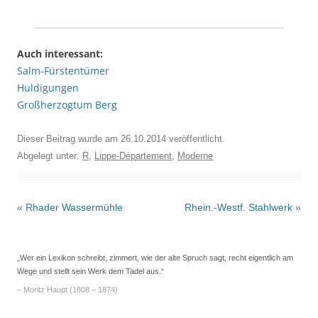
Auch interessant:
Salm-Fürstentümer
Huldigungen
Großherzogtum Berg
Dieser Beitrag wurde am
26.10.2014
veröffentlicht.
Abgelegt unter:
R
,
Lippe-Département
,
Moderne
Beitrags-
«
Rhader Wassermühle
Rhein.-Westf. Stahlwerk
»
Navigation
„Wer ein Lexikon schreibt, zimmert, wie der alte Spruch sagt, recht eigentlich am
Wege und stellt sein Werk dem Tadel aus.“
– Moritz Haupt (1808 – 1874)