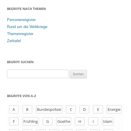
BEGRIFFE NACH THEMEN
Personenregister
Rund um die Weltkriege
Themenregister
Zeittafel
BEGRIFF SUCHEN
S
u
c
h
BEGRIFFE VON A-Z
e
n
A
B
Bundespolizei
C
D
E
Energie
a
F
Frühling
G
Goethe
H
I
Islam
c
h