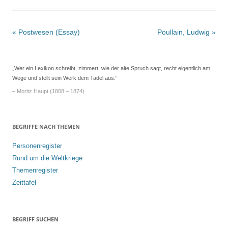
Beitrags-
«
Postwesen (Essay)
Poullain, Ludwig
»
Navigation
„Wer ein Lexikon schreibt, zimmert, wie der alte Spruch sagt, recht eigentlich am
Wege und stellt sein Werk dem Tadel aus.“
– Moritz Haupt (1808 – 1874)
BEGRIFFE NACH THEMEN
Personenregister
Rund um die Weltkriege
Themenregister
Zeittafel
BEGRIFF SUCHEN