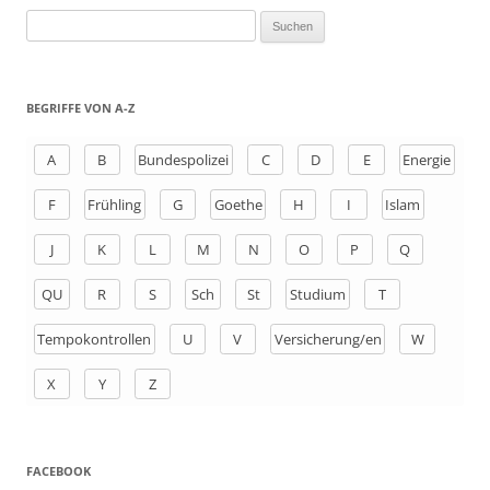
S
u
c
h
BEGRIFFE VON A-Z
e
n
A
B
Bundespolizei
C
D
E
Energie
a
F
Frühling
G
Goethe
H
I
Islam
c
h
J
K
L
M
N
O
P
Q
:
QU
R
S
Sch
St
Studium
T
Tempokontrollen
U
V
Versicherung/en
W
X
Y
Z
FACEBOOK