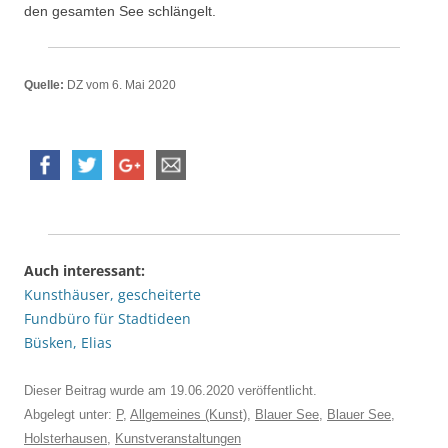
den gesamten See schlängelt.
Quelle:
DZ vom 6. Mai 2020
Auch interessant:
Kunsthäuser, gescheiterte
Fundbüro für Stadtideen
Büsken, Elias
Dieser Beitrag wurde am
19.06.2020
veröffentlicht.
Abgelegt unter:
P
,
Allgemeines (Kunst)
,
Blauer See
,
Blauer See
,
Holsterhausen
,
Kunstveranstaltungen