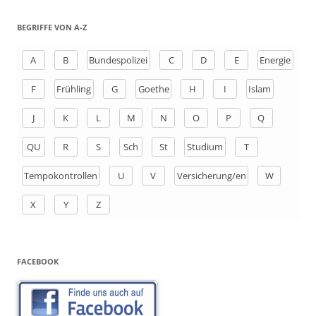
c
h
BEGRIFFE VON A-Z
e
n
A
B
Bundespolizei
C
D
E
Energie
a
F
Frühling
G
Goethe
H
I
Islam
c
h
J
K
L
M
N
O
P
Q
:
QU
R
S
Sch
St
Studium
T
Tempokontrollen
U
V
Versicherung/en
W
X
Y
Z
FACEBOOK