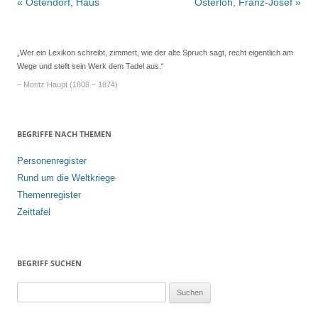
Beitrags-
«
Ostendorf, Haus
Osterloh, Franz-Josef
»
Navigation
„Wer ein Lexikon schreibt, zimmert, wie der alte Spruch sagt, recht eigentlich am
Wege und stellt sein Werk dem Tadel aus.“
– Moritz Haupt (1808 – 1874)
BEGRIFFE NACH THEMEN
Personenregister
Rund um die Weltkriege
Themenregister
Zeittafel
BEGRIFF SUCHEN
S
u