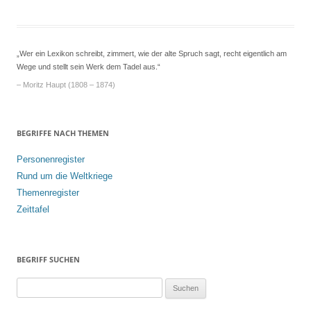
„Wer ein Lexikon schreibt, zimmert, wie der alte Spruch sagt, recht eigentlich am
Wege und stellt sein Werk dem Tadel aus.“
– Moritz Haupt (1808 – 1874)
BEGRIFFE NACH THEMEN
Personenregister
Rund um die Weltkriege
Themenregister
Zeittafel
BEGRIFF SUCHEN
S
u