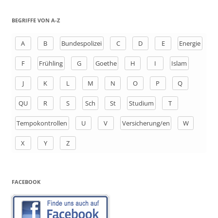
c
h
BEGRIFFE VON A-Z
e
n
A
B
Bundespolizei
C
D
E
Energie
a
F
Frühling
G
Goethe
H
I
Islam
c
h
J
K
L
M
N
O
P
Q
:
QU
R
S
Sch
St
Studium
T
Tempokontrollen
U
V
Versicherung/en
W
X
Y
Z
FACEBOOK