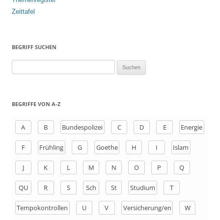
Zeittafel
BEGRIFF SUCHEN
S
u
c
h
BEGRIFFE VON A-Z
e
n
A
B
Bundespolizei
C
D
E
Energie
a
F
Frühling
G
Goethe
H
I
Islam
c
h
J
K
L
M
N
O
P
Q
:
QU
R
S
Sch
St
Studium
T
Tempokontrollen
U
V
Versicherung/en
W