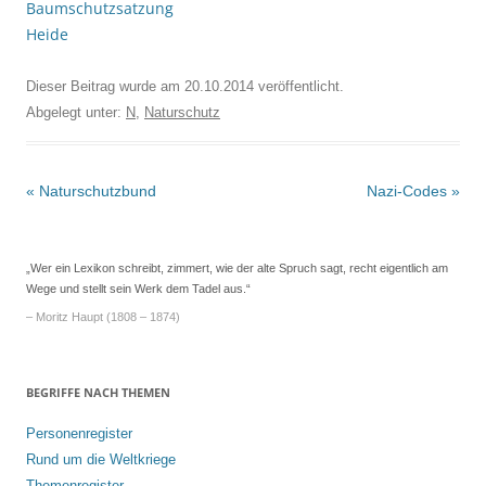
Baumschutzsatzung
Heide
Dieser Beitrag wurde am
20.10.2014
veröffentlicht.
Abgelegt unter:
N
,
Naturschutz
Beitrags-
«
Naturschutzbund
Nazi-Codes
»
Navigation
„Wer ein Lexikon schreibt, zimmert, wie der alte Spruch sagt, recht eigentlich am
Wege und stellt sein Werk dem Tadel aus.“
– Moritz Haupt (1808 – 1874)
BEGRIFFE NACH THEMEN
Personenregister
Rund um die Weltkriege
Themenregister