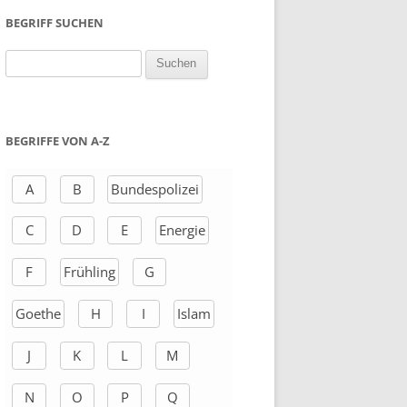
BEGRIFF SUCHEN
S
u
c
h
BEGRIFFE VON A-Z
e
n
A
B
Bundespolizei
a
C
D
E
Energie
c
h
F
Frühling
G
:
Goethe
H
I
Islam
J
K
L
M
N
O
P
Q