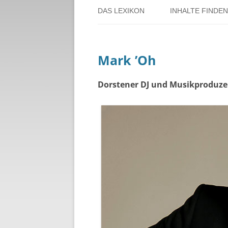
DAS LEXIKON
INHALTE FINDEN
ÜBER DORSTEN
BENUTZERHINW
Mark ’Oh
ÜBER DAS PROJEKT
PERSONENREG
RUND UM DIE 
Dorstener DJ und Musikproduzen
THEMENREGIS
ZEITTAFEL