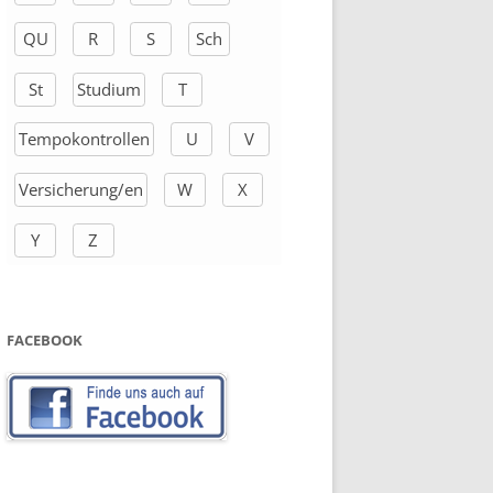
QU
R
S
Sch
St
Studium
T
Tempokontrollen
U
V
Versicherung/en
W
X
Y
Z
FACEBOOK