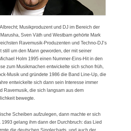
Albrecht; Musikproduzent und DJ im Bereich der
n Marusha, Sven Väth und Westbam gehörte Mark
greichsten Ravemusik-Produzenten und Techno-DJ’s
ht still um den Mann geworden, der mit seiner
 Michael Holm 1995 einen Nummer-Eins-Hit in den
esse zum Musikmachen entwickelte sich schon früh,
ock-Musik und gründete 1986 die Band Line-Up, die
Jahre entwickelte sich dann sein Interesse immer
nd Ravemusik, die sich langsam aus dem
ichkeit bewegte.
nische Scheiben aufzulegen, dann machte er sich
n. 1993 gelang ihm dann der Durchbruch: das Lied
türmte die deutschen Singlecharts, und auch der