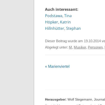
Auch interessant:
Podstawa, Tina
Höpker, Katrin
Hillnhütter, Stephan
Dieser Beitrag wurde am
19.10.2014
ve
Abgelegt unter:
M
,
Musiker
,
Personen
,
Beitrags-
«
Marienviertel
Navigation
Herausgeber:
Wolf Stegemann, Journali