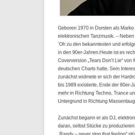
Geboren 1970 in Dorsten als Marko 
elektronischen Tanzmusik. – Nebe
’Oh zu den bekanntesten und erfol
in den 90er-Jahren.Heute ist es rec
Coverversion „Tears Don’t Lie“ von
deutschen Charts hatte. Sein Inter
zunächst widmete er sich der Hardr
bis 1989 existierte. Ende der 80er-
mehr in Richtung Techno, Trance u
Untergrund in Richtung Massentaugl
Zunächst begann er als DJ, elektro
daran, selbst Stücke zu produziere
„Randy – never stop that feeling“ s