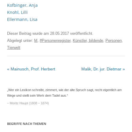
Kofbinger, Anja
Knohl, Lilli
Ellermann, Lisa
Dieser Beitrag wurde am
28.05.2017
veröffentlicht.
Abgelegt unter:
M
,
#Personenregister
,
Künstler, bildende
,
Personen
,
Tierwelt
Beitrags-
«
Mainusch, Prof. Herbert
Malik, Dr. jur. Dietmar
»
Navigation
„Wer ein Lexikon schreibt, zimmert, wie der alte Spruch sagt, recht eigentlich am
Wege und stellt sein Werk dem Tadel aus.“
– Moritz Haupt (1808 – 1874)
BEGRIFFE NACH THEMEN