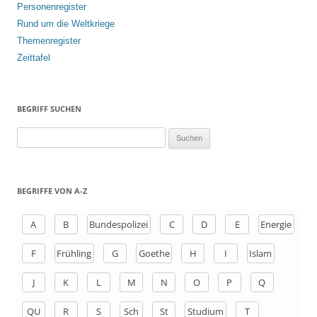
Personenregister
Rund um die Weltkriege
Themenregister
Zeittafel
BEGRIFF SUCHEN
S
u
c
h
BEGRIFFE VON A-Z
e
n
A
B
Bundespolizei
C
D
E
Energie
a
F
Frühling
G
Goethe
H
I
Islam
c
h
J
K
L
M
N
O
P
Q
:
QU
R
S
Sch
St
Studium
T