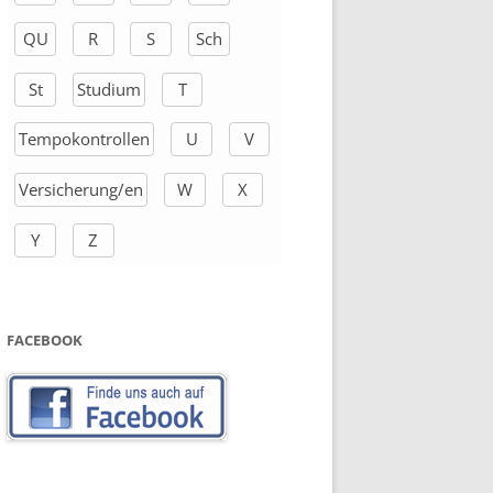
QU
R
S
Sch
St
Studium
T
Tempokontrollen
U
V
Versicherung/en
W
X
Y
Z
FACEBOOK