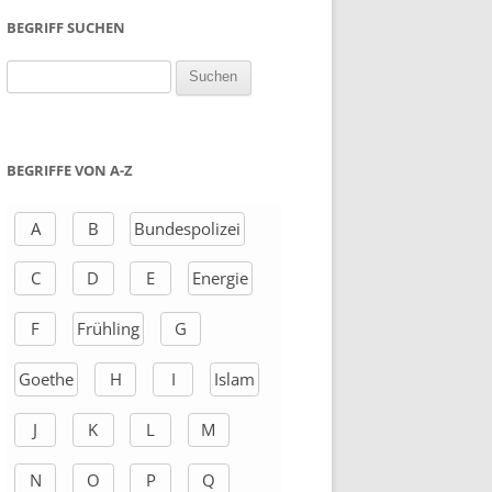
BEGRIFF SUCHEN
S
u
c
h
BEGRIFFE VON A-Z
e
n
A
B
Bundespolizei
a
C
D
E
Energie
c
h
F
Frühling
G
:
Goethe
H
I
Islam
J
K
L
M
N
O
P
Q