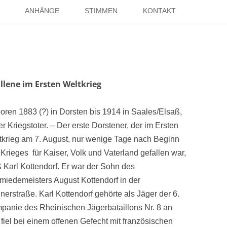
Springe
zum
ANHÄNGE
STIMMEN
KONTAKT
Inhalt
EISE
RÖMER IN HOLSTERHAUSEN
IMPRESSUM
ISTER
LITERATUR ÜBER DORSTEN
DATENSCHUTZ
WELTKRIEGE
LINKS
DANK
llene im Ersten Weltkrieg
TER
oren 1883 (?) in Dorsten bis 1914 in Saales/Elsaß,
er Kriegstoter. – Der erste Dorstener, der im Ersten
tkrieg am 7. August, nur wenige Tage nach Beginn
Krieges für Kaiser, Volk und Vaterland gefallen war,
ß Karl Kottendorf. Er war der Sohn des
miedemeisters August Kottendorf in der
erstraße. Karl Kottendorf gehörte als Jäger der 6.
panie des Rheinischen Jägerbataillons Nr. 8 an
fiel bei einem offenen Gefecht mit französischen