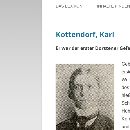
DAS LEXIKON
INHALTE FINDEN
ÜBER DORSTEN
BENUTZERHINW
Kottendorf, Karl
ÜBER DAS PROJEKT
PERSONENREG
RUND UM DIE 
Er war der erster Dorstener Gefa
THEMENREGIS
Geb
erst
ZEITTAFEL
Wel
des 
hie
Sch
Hühn
Kom
und 