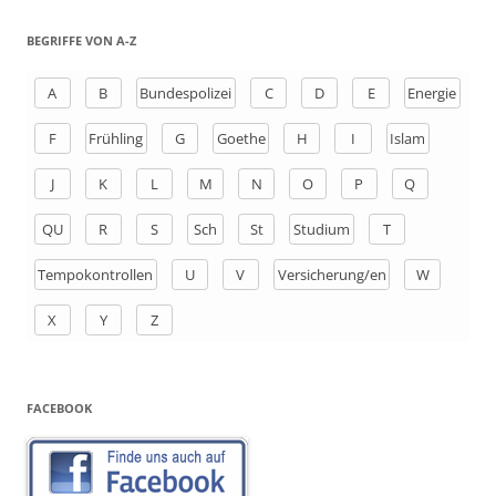
c
h
BEGRIFFE VON A-Z
e
n
A
B
Bundespolizei
C
D
E
Energie
a
F
Frühling
G
Goethe
H
I
Islam
c
h
J
K
L
M
N
O
P
Q
:
QU
R
S
Sch
St
Studium
T
Tempokontrollen
U
V
Versicherung/en
W
X
Y
Z
FACEBOOK