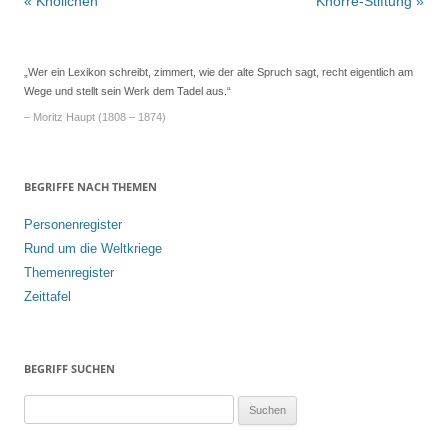
Beitrags-
«
Knöllchen
Knorre-Stiftung
»
Navigation
„Wer ein Lexikon schreibt, zimmert, wie der alte Spruch sagt, recht eigentlich am
Wege und stellt sein Werk dem Tadel aus.“
– Moritz Haupt (1808 – 1874)
BEGRIFFE NACH THEMEN
Personenregister
Rund um die Weltkriege
Themenregister
Zeittafel
BEGRIFF SUCHEN
S
u