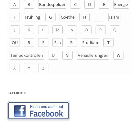
n
A
B
Bundespolizei
C
D
E
Energie
a
F
Frühling
G
Goethe
H
I
Islam
c
h
J
K
L
M
N
O
P
Q
:
QU
R
S
Sch
St
Studium
T
Tempokontrollen
U
V
Versicherung/en
W
X
Y
Z
FACEBOOK