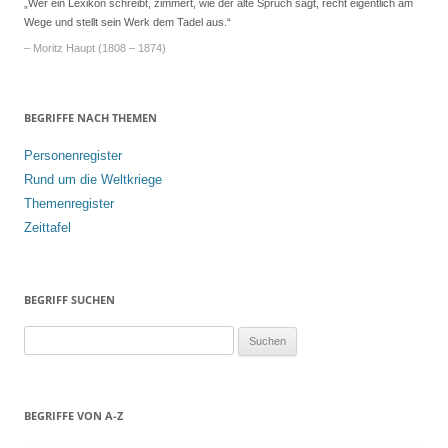
„Wer ein Lexikon schreibt, zimmert, wie der alte Spruch sagt, recht eigentlich am
Wege und stellt sein Werk dem Tadel aus.“
– Moritz Haupt (1808 – 1874)
BEGRIFFE NACH THEMEN
Personenregister
Rund um die Weltkriege
Themenregister
Zeittafel
BEGRIFF SUCHEN
S
u
c
h
BEGRIFFE VON A-Z
e