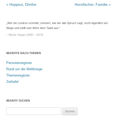
Beitrags-
«
Hoppius, Dörthe
Hornfischer, Familie
»
Navigation
„Wer ein Lexikon schreibt, zimmert, wie der alte Spruch sagt, recht eigentlich am
Wege und stellt sein Werk dem Tadel aus.“
– Moritz Haupt (1808 – 1874)
BEGRIFFE NACH THEMEN
Personenregister
Rund um die Weltkriege
Themenregister
Zeittafel
BEGRIFF SUCHEN
S
u