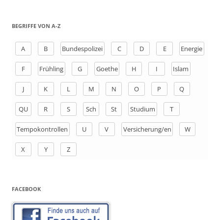
c
h
BEGRIFFE VON A-Z
e
n
A
B
Bundespolizei
C
D
E
Energie
a
F
Frühling
G
Goethe
H
I
Islam
c
h
J
K
L
M
N
O
P
Q
:
QU
R
S
Sch
St
Studium
T
Tempokontrollen
U
V
Versicherung/en
W
X
Y
Z
FACEBOOK