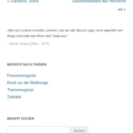
Beitrags-
«
Gerhard, Doris
Gerichtsbarkeit der Herrlichk
Navigation
eit
»
„Wer ein Lexikon schreibt, zimmert, wie der alte Spruch sagt, recht eigentlich am
Wege und stellt sein Werk dem Tadel aus.“
– Moritz Haupt (1808 – 1874)
BEGRIFFE NACH THEMEN
Personenregister
Rund um die Weltkriege
Themenregister
Zeittafel
BEGRIFF SUCHEN
S