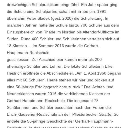
dreiwöchiges Schulpraktikum eingeführt. Ein Jahr später ging
die Schule eine Schulpartnerschaft mit Ernée ein. 1991
übernahm Peter Sladek (gest. 2020) die Schulleitung. In
manchen Jahren hatte die Schule bis zu 700 Schüler aus dem
Einzugsbereich von Rhade im Norden bis Altendorf-Ulfkotte im
Süden. Rund 400 Schüler und Schülerinnen verteilten sich auf
18 Klassen. – Im Sommer 2016 wurde die Gerhart-
Hauptmann-Realschule
geschlossen. Zur Abschiedfeier kamen mehr als 200
ehemalige Schüler und Lehrer. Die letzte Schulleiterin Elke
Heidrich eröffnete die Abschiedsfeier. „Am 1. April 1960 begann
alles mit 60 Schülern. Heute stehen wir hier und blicken auf
eine 56-jährige Erfolgsgeschichte zurück.“ Drei Achter- und
Neunerklassen waren 2016 die verbliebenen Klassen der
Gerhart-Hauptmann-Realschule. Die insgesamt 78
Schülerinnen und Schüler besuchten nach den Ferien die
Erich-Klausener-Realschule an der Pliesterbecker Straße. So
endete die 56-jährige Geschichte der Gerhart-Hauptmann-
Realschule. In das leergezogene und sanierte Gebäude an der