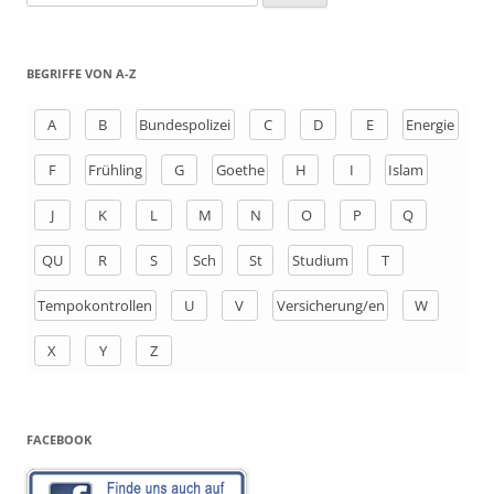
u
c
h
BEGRIFFE VON A-Z
e
n
A
B
Bundespolizei
C
D
E
Energie
a
F
Frühling
G
Goethe
H
I
Islam
c
h
J
K
L
M
N
O
P
Q
:
QU
R
S
Sch
St
Studium
T
Tempokontrollen
U
V
Versicherung/en
W
X
Y
Z
FACEBOOK