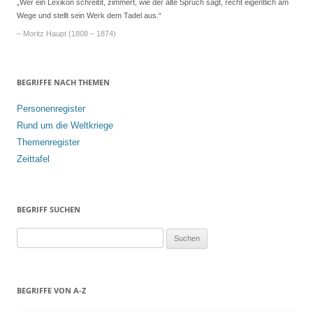
„Wer ein Lexikon schreibt, zimmert, wie der alte Spruch sagt, recht eigentlich am
Wege und stellt sein Werk dem Tadel aus.“
– Moritz Haupt (1808 – 1874)
BEGRIFFE NACH THEMEN
Personenregister
Rund um die Weltkriege
Themenregister
Zeittafel
BEGRIFF SUCHEN
S
u
c
h
BEGRIFFE VON A-Z
e