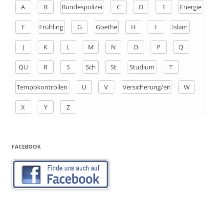
n
A
B
Bundespolizei
C
D
E
Energie
a
F
Frühling
G
Goethe
H
I
Islam
c
h
J
K
L
M
N
O
P
Q
:
QU
R
S
Sch
St
Studium
T
Tempokontrollen
U
V
Versicherung/en
W
X
Y
Z
FACEBOOK