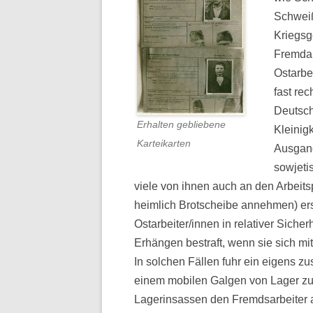
Schweiß
Kriegsg
Fremdar
Ostarbe
fast re
Deutsch
Erhalten gebliebene
Kleinig
Karteikarten
Ausgang
sowjeti
viele von ihnen auch an den Arbeits
heimlich Brotscheibe annehmen) ers
Ostarbeiter/innen in relativer Sich
Erhängen bestraft, wenn sie sich mi
In solchen Fällen fuhr ein eigens
einem mobilen Galgen von Lager zu
Lagerinsassen den Fremdsarbeiter a