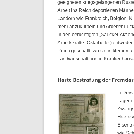
geeigneten kriegsgefangenen Russen
Arbeit ins Reich deportierten Männ
Ländern wie Frankreich, Belgien, N
mehr anzukurbeln und Arbeiter-Lück
in den berüchtigten „Sauckel-Aktio
Arbeitskräfte (Ostarbeiter) entwede
Reich geschafft, wo sie in kleinen 
Landwirtschaft und in Krankenhäuse
Harte Bestrafung der Fremdar
In Dors
Lagern 
Zwangsa
Heeresm
Eisengi
wie Sch