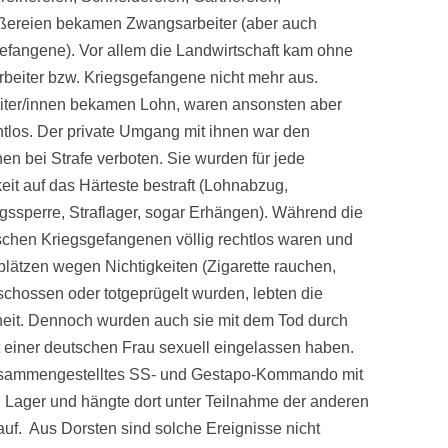
ereien bekamen Zwangsarbeiter (aber auch
efangene). Vor allem die Landwirtschaft kam ohne
beiter bzw. Kriegsgefangene nicht mehr aus.
iter/innen bekamen Lohn, waren ansonsten aber
chtlos. Der private Umgang mit ihnen war den
en bei Strafe verboten. Sie wurden für jede
keit auf das Härteste bestraft (Lohnabzug,
ssperre, Straflager, sogar Erhängen). Während die
schen Kriegsgefangenen völlig rechtlos waren und
plätzen wegen Nichtigkeiten (Zigarette rauchen,
chossen oder totgeprügelt wurden, lebten die
erheit. Dennoch wurden auch sie mit dem Tod durch
t einer deutschen Frau sexuell eingelassen haben.
 zusammengestelltes SS- und Gestapo-Kommando mit
 Lager und hängte dort unter Teilnahme der anderen
uf. Aus Dorsten sind solche Ereignisse nicht