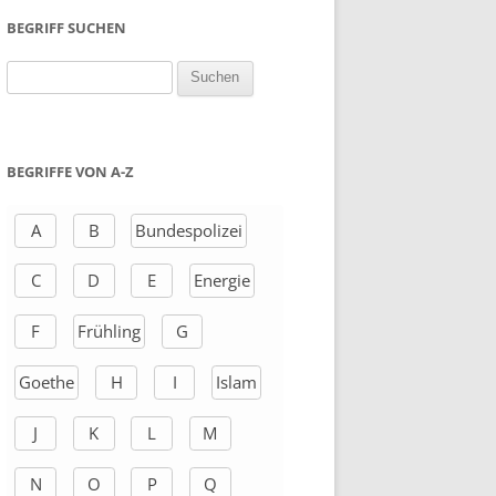
BEGRIFF SUCHEN
S
u
c
h
BEGRIFFE VON A-Z
e
n
A
B
Bundespolizei
a
C
D
E
Energie
c
h
F
Frühling
G
:
Goethe
H
I
Islam
J
K
L
M
N
O
P
Q