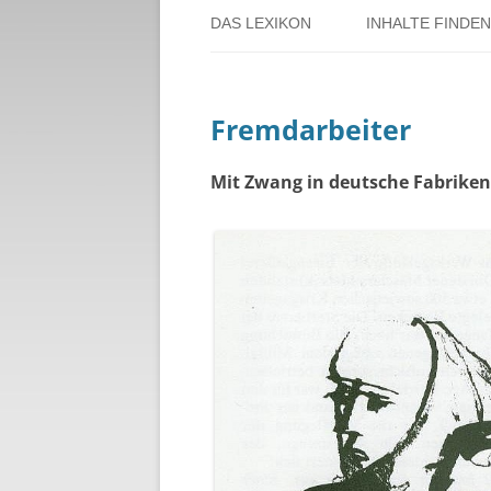
DAS LEXIKON
INHALTE FINDEN
ÜBER DORSTEN
BENUTZERHINW
Fremdarbeiter
ÜBER DAS PROJEKT
PERSONENREG
RUND UM DIE 
Mit Zwang in deutsche Fabriken
THEMENREGIS
ZEITTAFEL