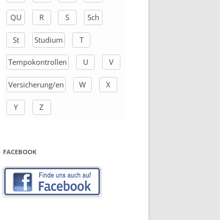
QU
R
S
Sch
St
Studium
T
Tempokontrollen
U
V
Versicherung/en
W
X
Y
Z
FACEBOOK