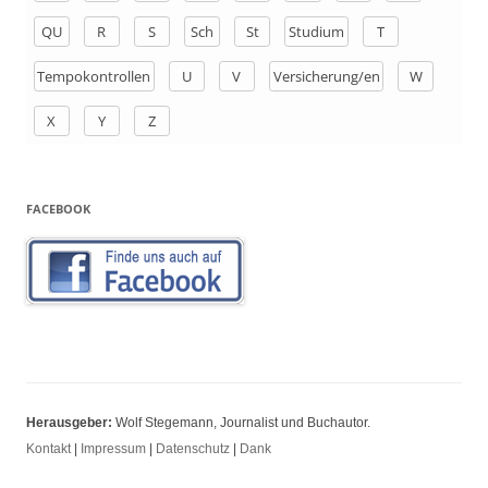
QU
R
S
Sch
St
Studium
T
Tempokontrollen
U
V
Versicherung/en
W
X
Y
Z
FACEBOOK
Herausgeber:
Wolf Stegemann, Journalist und Buchautor.
Kontakt
|
Impressum
|
Datenschutz
|
Dank