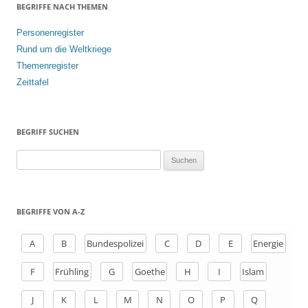
BEGRIFFE NACH THEMEN
Personenregister
Rund um die Weltkriege
Themenregister
Zeittafel
BEGRIFF SUCHEN
S
u
c
h
BEGRIFFE VON A-Z
e
n
A
B
Bundespolizei
C
D
E
Energie
a
F
Frühling
G
Goethe
H
I
Islam
c
h
J
K
L
M
N
O
P
Q
: