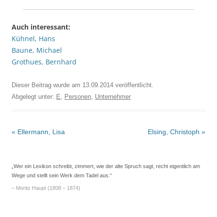
Auch interessant:
Kühnel, Hans
Baune, Michael
Grothues, Bernhard
Dieser Beitrag wurde am
13.09.2014
veröffentlicht.
Abgelegt unter:
E
,
Personen
,
Unternehmer
Beitrags-
«
Ellermann, Lisa
Elsing, Christoph
»
Navigation
„Wer ein Lexikon schreibt, zimmert, wie der alte Spruch sagt, recht eigentlich am
Wege und stellt sein Werk dem Tadel aus.“
– Moritz Haupt (1808 – 1874)