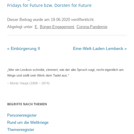
Fridays for Future bzw. Dorsten for Future
Dieser Beitrag wurde am
19.06.2020
veröffentlicht.
Abgelegt unter:
E
,
Bürger-Engagement
,
Corona-Pandemie
Beitrags-
«
Einbürgerung II
Eine-Welt-Laden Lembeck
»
Navigation
„Wer ein Lexikon schreibt, zimmert, wie der alte Spruch sagt, recht eigentlich am
Wege und stellt sein Werk dem Tadel aus.“
– Moritz Haupt (1808 – 1874)
BEGRIFFE NACH THEMEN
Personenregister
Rund um die Weltkriege
Themenregister