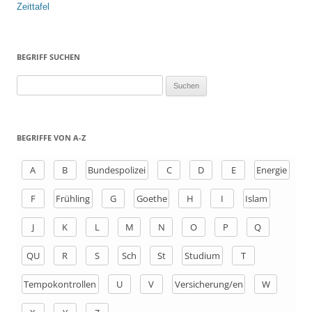
Zeittafel
BEGRIFF SUCHEN
S
u
c
h
BEGRIFFE VON A-Z
e
n
A
B
Bundespolizei
C
D
E
Energie
a
F
Frühling
G
Goethe
H
I
Islam
c
h
J
K
L
M
N
O
P
Q
:
QU
R
S
Sch
St
Studium
T
Tempokontrollen
U
V
Versicherung/en
W