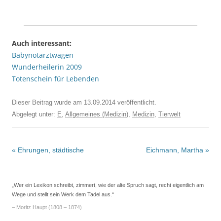
Auch interessant:
Babynotarztwagen
Wunderheilerin 2009
Totenschein für Lebenden
Dieser Beitrag wurde am
13.09.2014
veröffentlicht.
Abgelegt unter:
E
,
Allgemeines (Medizin)
,
Medizin
,
Tierwelt
Beitrags-
«
Ehrungen, städtische
Eichmann, Martha
»
Navigation
„Wer ein Lexikon schreibt, zimmert, wie der alte Spruch sagt, recht eigentlich am
Wege und stellt sein Werk dem Tadel aus.“
– Moritz Haupt (1808 – 1874)