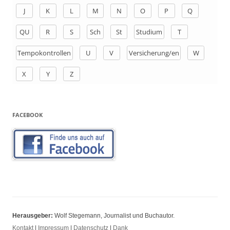
h
J
K
L
M
N
O
P
Q
:
QU
R
S
Sch
St
Studium
T
Tempokontrollen
U
V
Versicherung/en
W
X
Y
Z
FACEBOOK
Herausgeber:
Wolf Stegemann, Journalist und Buchautor.
Kontakt
|
Impressum
|
Datenschutz
|
Dank