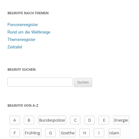
BEGRIFFE NACH THEMEN
Personenregister
Rund um die Weltkriege
Themenregister
Zeittafel
BEGRIFF SUCHEN
S
u
c
h
BEGRIFFE VON A-Z
e
n
A
B
Bundespolizei
C
D
E
Energie
a
F
Frühling
G
Goethe
H
I
Islam
c