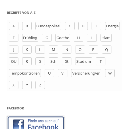
c
h
BEGRIFFE VON A-Z
e
n
A
B
Bundespolizei
C
D
E
Energie
a
F
Frühling
G
Goethe
H
I
Islam
c
h
J
K
L
M
N
O
P
Q
:
QU
R
S
Sch
St
Studium
T
Tempokontrollen
U
V
Versicherung/en
W
X
Y
Z
FACEBOOK