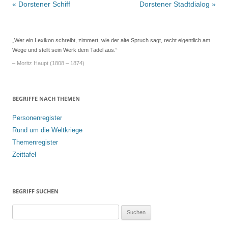
Beitrags-
«
Dorstener Schiff
Dorstener Stadtdialog
»
Navigation
„Wer ein Lexikon schreibt, zimmert, wie der alte Spruch sagt, recht eigentlich am
Wege und stellt sein Werk dem Tadel aus.“
– Moritz Haupt (1808 – 1874)
BEGRIFFE NACH THEMEN
Personenregister
Rund um die Weltkriege
Themenregister
Zeittafel
BEGRIFF SUCHEN
S
u