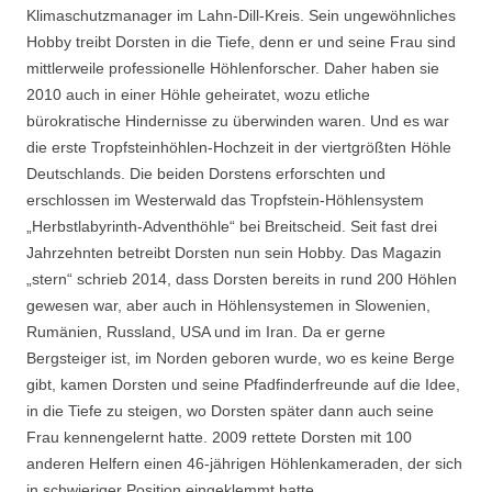
Klimaschutzmanager im Lahn-Dill-Kreis. Sein ungewöhnliches
Hobby treibt Dorsten in die Tiefe, denn er und seine Frau sind
mittlerweile professionelle Höhlenforscher. Daher haben sie
2010 auch in einer Höhle geheiratet, wozu etliche
bürokratische Hindernisse zu überwinden waren. Und es war
die erste Tropfsteinhöhlen-Hochzeit in der viertgrößten Höhle
Deutschlands. Die beiden Dorstens erforschten und
erschlossen im Westerwald das Tropfstein-Höhlensystem
„Herbstlabyrinth-Adventhöhle“ bei Breitscheid. Seit fast drei
Jahrzehnten betreibt Dorsten nun sein Hobby. Das Magazin
„stern“ schrieb 2014, dass Dorsten bereits in rund 200 Höhlen
gewesen war, aber auch in Höhlensystemen in Slowenien,
Rumänien, Russland, USA und im Iran. Da er gerne
Bergsteiger ist, im Norden geboren wurde, wo es keine Berge
gibt, kamen Dorsten und seine Pfadfinderfreunde auf die Idee,
in die Tiefe zu steigen, wo Dorsten später dann auch seine
Frau kennengelernt hatte. 2009 rettete Dorsten mit 100
anderen Helfern einen 46-jährigen Höhlenkameraden, der sich
in schwieriger Position eingeklemmt hatte.