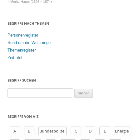
– Moritz Haupt (1808 – 1874)
BEGRIFFE NACH THEMEN
Personenregister
Rund um die Weltkriege
Themenregister
Zeittafel
BEGRIFF SUCHEN
S
u
c
h
BEGRIFFE VON A-Z
e
n
A
B
Bundespolizei
C
D
E
Energie
a