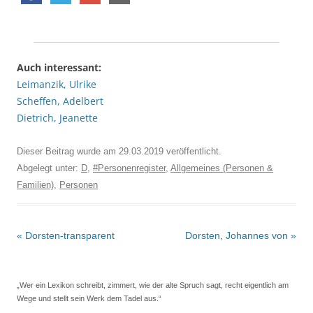
Auch interessant:
Leimanzik, Ulrike
Scheffen, Adelbert
Dietrich, Jeanette
Dieser Beitrag wurde am
29.03.2019
veröffentlicht.
Abgelegt unter:
D
,
#Personenregister
,
Allgemeines (Personen &
Familien)
,
Personen
Beitrags-
«
Dorsten-transparent
Dorsten, Johannes von
»
Navigation
„Wer ein Lexikon schreibt, zimmert, wie der alte Spruch sagt, recht eigentlich am
Wege und stellt sein Werk dem Tadel aus.“