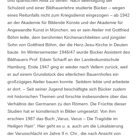
und spanischen Avila zu sehen. Nach Beendigung der
Schulzeit und einer Bildhauerlehre studierte Bücker – wegen
eines Reitunfalls nicht zum Kriegsdienst eingezogen – ab 1942
an der Akademie für Bildende Künste und der Akademie für
Angewandte Kunst in München, wo er sein Atelier mit Gottfried
Böhm teilte, dem berühmten Kirchenarchitekten und jüngster
Sohn von Gottfried Böhm, der die Herz-Jesu-Kirche in Deuten
baute. Im Wintersemester 1946/47 wurde Bücker Assistent des
Bildhauers Prof. Edwin Scharff an der Landeskunstschule
Hamburg. Ende 1947 ging er wieder nach Vellern zurück, weil
er auf einem Grundstück des elterlichen Bauernhofes ein
großzügiges Atelier bauen konnte. Seitdem lebte und arbeitete
er dort. – Seit seiner Jugend beschäftigte sich Bücker zudem
mit historischen Themen und forschte insbesondere über das
Verhältnis der Germanen zu den Römern. Die Früchte dieser
Studien hat er künstlerisch in Bilder umgesetzt. Von ihm
erschien 1987 das Buch „Varus, Varus – Die Tragödie im
Heiligen Hain“. Hier geht es u. a. auch um die Lokalisierung
der Varusschlacht im Jahre 9 n. Chr., die nach Ansicht von