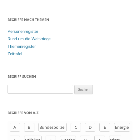
BEGRIFFE NACH THEMEN
Personenregister
Rund um die Weltkriege
Themenregister
Zeittafel
BEGRIFF SUCHEN
S
u
c
h
BEGRIFFE VON A-Z
e
n
A
B
Bundespolizei
C
D
E
Energie
a