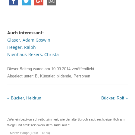
Auch interessant:
Glaser, Adam Goswin
Heeger, Ralph
Nienhaus-Rekers, Christa
Dieser Beitrag wurde am
10.09.2014
veröffentlicht.
Abgelegt unter:
B
,
Künstler, bildende
,
Personen
Beitrags-
«
Bücker, Heidrun
Bücker, Rolf
»
Navigation
„Wer ein Lexikon schreibt, zimmert, wie der alte Spruch sagt, recht eigentlich am
Wege und stellt sein Werk dem Tadel aus.“
– Moritz Haupt (1808 – 1874)