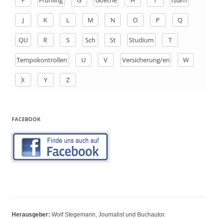
F
Frühling
G
Goethe
H
I
Islam
c
h
J
K
L
M
N
O
P
Q
:
QU
R
S
Sch
St
Studium
T
Tempokontrollen
U
V
Versicherung/en
W
X
Y
Z
FACEBOOK
Herausgeber:
Wolf Stegemann, Journalist und Buchautor.