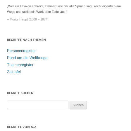
„Wer ein Lexikon schreibt, zimmert, wie der alte Spruch sagt, recht eigentlich am
Wege und stellt sein Werk dem Tadel aus.“
– Moritz Haupt (1808 – 1874)
BEGRIFFE NACH THEMEN
Personenregister
Rund um die Weltkriege
Themenregister
Zeittafel
BEGRIFF SUCHEN
S
u
c
h
BEGRIFFE VON A-Z