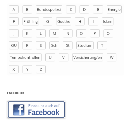
e
n
A
B
Bundespolizei
C
D
E
Energie
a
F
Frühling
G
Goethe
H
I
Islam
c
h
J
K
L
M
N
O
P
Q
:
QU
R
S
Sch
St
Studium
T
Tempokontrollen
U
V
Versicherung/en
W
X
Y
Z
FACEBOOK