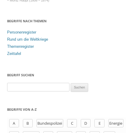
– Moritz Haupt (1808 – 1874)
BEGRIFFE NACH THEMEN
Personenregister
Rund um die Weltkriege
Themenregister
Zeittafel
BEGRIFF SUCHEN
S
u
c
h
BEGRIFFE VON A-Z
e
n
A
B
Bundespolizei
C
D
E
Energie
a