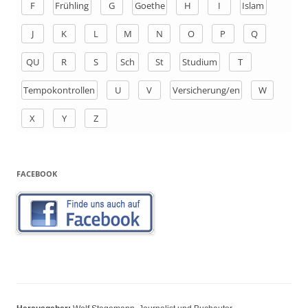
F
Frühling
G
Goethe
H
I
Islam
c
h
J
K
L
M
N
O
P
Q
:
QU
R
S
Sch
St
Studium
T
Tempokontrollen
U
V
Versicherung/en
W
X
Y
Z
FACEBOOK