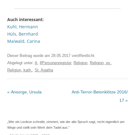
Auch interessant:
Kuhl, Hermann
Hüls, Bernhard
Maiwald, Carina
Dieser Beitrag wurde am
28.05.2017
veröffentlicht.
Abgelegt unter:
A
,
#Personenregister
,
Religion
,
Religion, ev.
,
Religion, kath.
,
St. Agatha
Beitrags-
«
Ansorge, Ursula
Anti-Terror-Betonklötze 2016/
Navigation
17
»
„Wer ein Lexikon schreibt, zimmert, wie der alte Spruch sagt, recht eigentlich am
Wege und stellt sein Werk dem Tadel aus.“