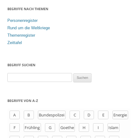
BEGRIFFE NACH THEMEN
Personenregister
Rund um die Weltkriege
Themenregister
Zeittafel
BEGRIFF SUCHEN
S
u
c
h
BEGRIFFE VON A-Z
e
n
A
B
Bundespolizei
C
D
E
Energie
a
F
Frühling
G
Goethe
H
I
Islam
c
h