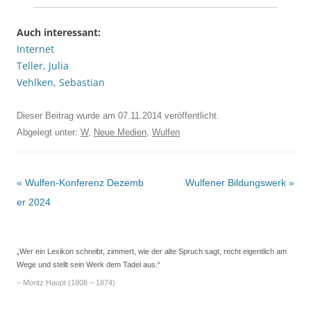
Auch interessant:
Internet
Teller, Julia
Vehlken, Sebastian
Dieser Beitrag wurde am
07.11.2014
veröffentlicht.
Abgelegt unter:
W
,
Neue Medien
,
Wulfen
Beitrags-
«
Wulfen-Konferenz Dezemb
Wulfener Bildungswerk
»
Navigation
er 2024
„Wer ein Lexikon schreibt, zimmert, wie der alte Spruch sagt, recht eigentlich am
Wege und stellt sein Werk dem Tadel aus.“
– Moritz Haupt (1808 – 1874)