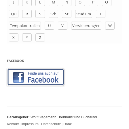
J
K
L
M
N
O
P
Q
:
QU
R
S
Sch
St
Studium
T
Tempokontrollen
U
V
Versicherung/en
W
X
Y
Z
FACEBOOK
Herausgeber:
Wolf Stegemann, Journalist und Buchautor.
Kontakt
|
Impressum
|
Datenschutz
|
Dank