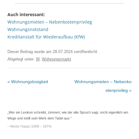
Auch interessant:
Wohnungsmieten – Nebenkostenprivileg
Wohnungsnotstand
Kreditanstalt für Wiederaufbau (KfW)
Dieser Beitrag wurde am
28.07.2024
veröffentlicht.
Abgelegt unter:
W
,
Wohnungsmarkt
Beitrags-
«
Wohnungslosigkeit
Wohnungsmieten – Nebenko
Navigation
stenprivileg
»
„Wer ein Lexikon schreibt, zimmert, wie der alte Spruch sagt, recht eigentlich am
Wege und stellt sein Werk dem Tadel aus.“
– Moritz Haupt (1808 – 1874)