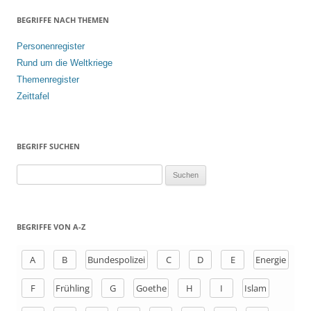
BEGRIFFE NACH THEMEN
Personenregister
Rund um die Weltkriege
Themenregister
Zeittafel
BEGRIFF SUCHEN
S
u
c
h
BEGRIFFE VON A-Z
e
n
A
B
Bundespolizei
C
D
E
Energie
a
F
Frühling
G
Goethe
H
I
Islam
c
h