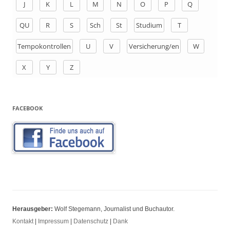
J
K
L
M
N
O
P
Q
:
QU
R
S
Sch
St
Studium
T
Tempokontrollen
U
V
Versicherung/en
W
X
Y
Z
FACEBOOK
Herausgeber:
Wolf Stegemann, Journalist und Buchautor.
Kontakt
|
Impressum
|
Datenschutz
|
Dank