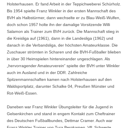
Holsterhausen. Er fand Arbeit in der Teppichweberei Schürholz.
Bis 1954 spielte Franz Winkler in der ersten Mannschaft des
BVH als Halbstürmer, dann wechselte er zu Blau-Weiß-Wulfen,
doch schon 1957 holte ihn der damalige Vorsitzende Willi
Salamon als Trainer zum BVH zurück. Die Mannschaft stieg in
die Kreisliga auf (1961), dann in die Landesliga (1962) und
danach in die Verbandsliga, der höchsten Amateurklasse. Die
Zuschauer strömten in Scharen und die BVH-Fußballer blieben
in über 30 Heimspielen hintereinander ungeschlagen. Als
„hervorragender Amateurverein“ spielte der BVH unter Winkler
auch im Ausland und in der DDR. Zahlreiche
Spitzenmannschaften kamen nach Holsterhausen auf den
Waldsportplatz, darunter Schalke 04, Preußen Münster und
Rot-Weiß-Essen.
Daneben war Franz Winkler Übungsleiter für die Jugend in
Gelsenkirchen und stand in engem Kontakt zum Cheftrainer
des Deutschen Fußballbundes, Dettmar Cramer. Auch war
Franz Winkler Trainer von Tura Bergkamen, VfL Schwerte,