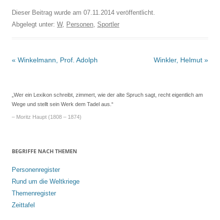
Dieser Beitrag wurde am
07.11.2014
veröffentlicht.
Abgelegt unter:
W
,
Personen
,
Sportler
Beitrags-
«
Winkelmann, Prof. Adolph
Winkler, Helmut
»
Navigation
„Wer ein Lexikon schreibt, zimmert, wie der alte Spruch sagt, recht eigentlich am
Wege und stellt sein Werk dem Tadel aus.“
– Moritz Haupt (1808 – 1874)
BEGRIFFE NACH THEMEN
Personenregister
Rund um die Weltkriege
Themenregister
Zeittafel