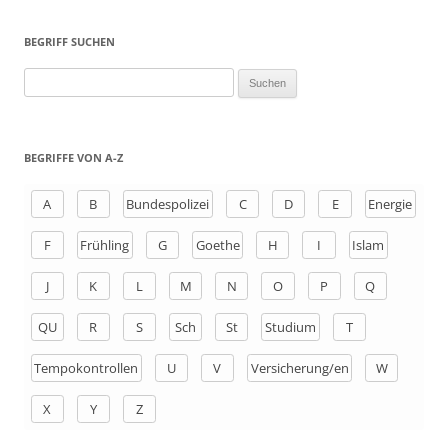
BEGRIFF SUCHEN
S
u
c
h
BEGRIFFE VON A-Z
e
n
A
B
Bundespolizei
C
D
E
Energie
a
F
Frühling
G
Goethe
H
I
Islam
c
h
J
K
L
M
N
O
P
Q
:
QU
R
S
Sch
St
Studium
T
Tempokontrollen
U
V
Versicherung/en
W
X
Y
Z