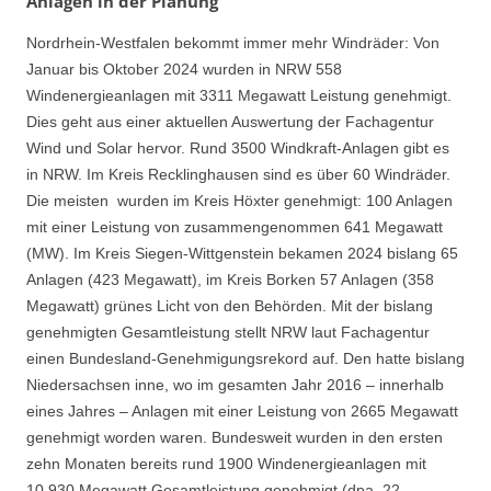
Anlagen in der Planung
Nordrhein-Westfalen bekommt immer mehr Windräder: Von
Januar bis Oktober 2024 wurden in NRW 558
Windenergieanlagen mit 3311 Megawatt Leistung genehmigt.
Dies geht aus einer aktuellen Auswertung der Fachagentur
Wind und Solar hervor. Rund 3500 Windkraft-Anlagen gibt es
in NRW. Im Kreis Recklinghausen sind es über 60 Windräder.
Die meisten wurden im Kreis Höxter genehmigt: 100 Anlagen
mit einer Leistung von zusammengenommen 641 Megawatt
(MW). Im Kreis Siegen-Wittgenstein bekamen 2024 bislang 65
Anlagen (423 Megawatt), im Kreis Borken 57 Anlagen (358
Megawatt) grünes Licht von den Behörden. Mit der bislang
genehmigten Gesamtleistung stellt NRW laut Fachagentur
einen Bundesland-Genehmigungsrekord auf. Den hatte bislang
Niedersachsen inne, wo im gesamten Jahr 2016 – innerhalb
eines Jahres – Anlagen mit einer Leistung von 2665 Megawatt
genehmigt worden waren. Bundesweit wurden in den ersten
zehn Monaten bereits rund 1900 Windenergieanlagen mit
10.930 Megawatt Gesamtleistung genehmigt (dpa, 22.