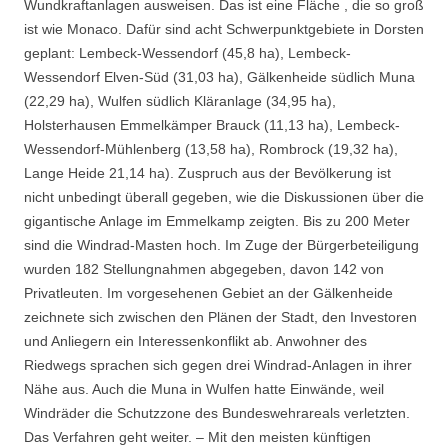
Wundkraftanlagen ausweisen. Das ist eine Fläche , die so groß
ist wie Monaco. Dafür sind acht Schwerpunktgebiete in Dorsten
geplant: Lembeck-Wessendorf (45,8 ha), Lembeck-
Wessendorf Elven-Süd (31,03 ha), Gälkenheide südlich Muna
(22,29 ha), Wulfen südlich Kläranlage (34,95 ha),
Holsterhausen Emmelkämper Brauck (11,13 ha), Lembeck-
Wessendorf-Mühlenberg (13,58 ha), Rombrock (19,32 ha),
Lange Heide 21,14 ha). Zuspruch aus der Bevölkerung ist
nicht unbedingt überall gegeben, wie die Diskussionen über die
gigantische Anlage im Emmelkamp zeigten. Bis zu 200 Meter
sind die Windrad-Masten hoch. Im Zuge der Bürgerbeteiligung
wurden 182 Stellungnahmen abgegeben, davon 142 von
Privatleuten. Im vorgesehenen Gebiet an der Gälkenheide
zeichnete sich zwischen den Plänen der Stadt, den Investoren
und Anliegern ein Interessenkonflikt ab. Anwohner des
Riedwegs sprachen sich gegen drei Windrad-Anlagen in ihrer
Nähe aus. Auch die Muna in Wulfen hatte Einwände, weil
Windräder die Schutzzone des Bundeswehrareals verletzten.
Das Verfahren geht weiter. – Mit den meisten künftigen