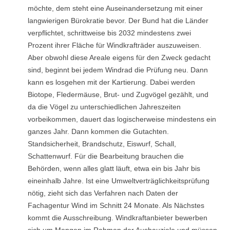
möchte, dem steht eine Auseinandersetzung mit einer
langwierigen Bürokratie bevor. Der Bund hat die Länder
verpflichtet, schrittweise bis 2032 mindestens zwei
Prozent ihrer Fläche für Windkrafträder auszuweisen.
Aber obwohl diese Areale eigens für den Zweck gedacht
sind, beginnt bei jedem Windrad die Prüfung neu. Dann
kann es losgehen mit der Kartierung. Dabei werden
Biotope, Fledermäuse, Brut- und Zugvögel gezählt, und
da die Vögel zu unterschiedlichen Jahreszeiten
vorbeikommen, dauert das logischerweise mindestens ein
ganzes Jahr. Dann kommen die Gutachten.
Standsicherheit, Brandschutz, Eiswurf, Schall,
Schattenwurf. Für die Bearbeitung brauchen die
Behörden, wenn alles glatt läuft, etwa ein bis Jahr bis
eineinhalb Jahre. Ist eine Umweltverträglichkeitsprüfung
nötig, zieht sich das Verfahren nach Daten der
Fachagentur Wind im Schnitt 24 Monate. Als Nächstes
kommt die Ausschreibung. Windkraftanbieter bewerben
sich um Mengen im Rahmen der Ausbauziele und müssen