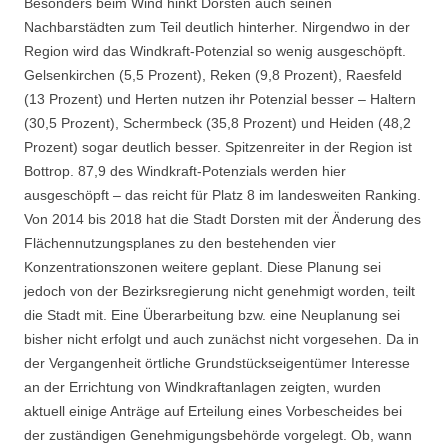
Besonders beim Wind hinkt Dorsten auch seinen
Nachbarstädten zum Teil deutlich hinterher. Nirgendwo in der
Region wird das Windkraft-Potenzial so wenig ausgeschöpft.
Gelsenkirchen (5,5 Prozent), Reken (9,8 Prozent), Raesfeld
(13 Prozent) und Herten nutzen ihr Potenzial besser – Haltern
(30,5 Prozent), Schermbeck (35,8 Prozent) und Heiden (48,2
Prozent) sogar deutlich besser. Spitzenreiter in der Region ist
Bottrop. 87,9 des Windkraft-Potenzials werden hier
ausgeschöpft – das reicht für Platz 8 im landesweiten Ranking.
Von 2014 bis 2018 hat die Stadt Dorsten mit der Änderung des
Flächennutzungsplanes zu den bestehenden vier
Konzentrationszonen weitere geplant. Diese Planung sei
jedoch von der Bezirksregierung nicht genehmigt worden, teilt
die Stadt mit. Eine Überarbeitung bzw. eine Neuplanung sei
bisher nicht erfolgt und auch zunächst nicht vorgesehen. Da in
der Vergangenheit örtliche Grundstückseigentümer Interesse
an der Errichtung von Windkraftanlagen zeigten, wurden
aktuell einige Anträge auf Erteilung eines Vorbescheides bei
der zuständigen Genehmigungsbehörde vorgelegt. Ob, wann