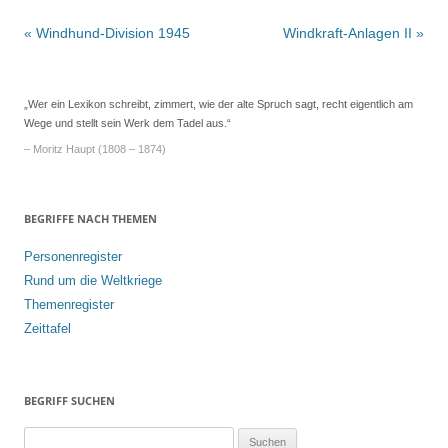
Beitrags-
«
Windhund-Division 1945
Windkraft-Anlagen II
»
Navigation
„Wer ein Lexikon schreibt, zimmert, wie der alte Spruch sagt, recht eigentlich am
Wege und stellt sein Werk dem Tadel aus.“
– Moritz Haupt (1808 – 1874)
BEGRIFFE NACH THEMEN
Personenregister
Rund um die Weltkriege
Themenregister
Zeittafel
BEGRIFF SUCHEN
S