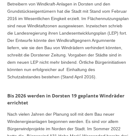
Betreibern von Windkraft-Anlagen in Dorsten und den
Grundstückseigentümern hat die Stadt mit Stand vom Februar
2016 im Wesentlichen Eingkeit erzielt. Im Flächennutzungsplan
sind neue Windktaftzonen ausgewiesen. Inzwischen schrieb
die Landesregierung ihren Landesentwicklungsplan (LEP) fort.
Der Entwurfe könnte den Windkraftgegnern Argumnente
liefern, wie sie den Bau von Windrädern verhindert könnten,
schreibt die Dorstener Zeitung. Vorgaben der Städte sind in
dem neuen LEP nicht mehr bindend. Örtliche Bürgerinitiativen
könnten nun erfolgreicher auf Einhaltung des
Schutzabstandes bestehen (Stand April 2016).
Bis 2026 werden in Dorsten 19 geplante Windräder
errichtet
Nach vielen Jahren der Planung soll mit dem Bau neuer
Windenergieanlagen begonnen werden. Es sind vor allem
Bürgerwindprojekte im Norden der Stadt. Im Sommer 2022
hatte die „Bürgerwind A31 Hohe Mark“ Wessendorf bereits drei