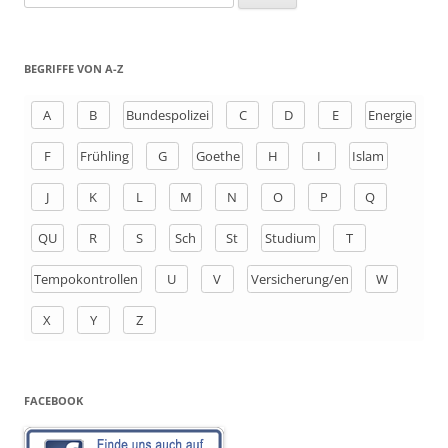
u
c
h
BEGRIFFE VON A-Z
e
n
A
B
Bundespolizei
C
D
E
Energie
a
F
Frühling
G
Goethe
H
I
Islam
c
h
J
K
L
M
N
O
P
Q
:
QU
R
S
Sch
St
Studium
T
Tempokontrollen
U
V
Versicherung/en
W
X
Y
Z
FACEBOOK