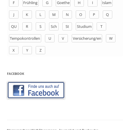
F
Frühling
G
Goethe
H
I
Islam
c
h
J
K
L
M
N
O
P
Q
:
QU
R
S
Sch
St
Studium
T
Tempokontrollen
U
V
Versicherung/en
W
X
Y
Z
FACEBOOK