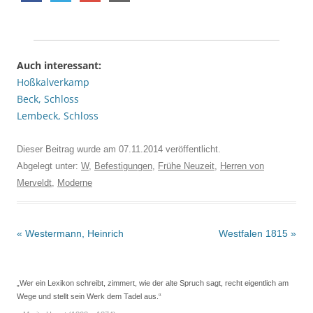
Auch interessant:
Hoßkalverkamp
Beck, Schloss
Lembeck, Schloss
Dieser Beitrag wurde am
07.11.2014
veröffentlicht.
Abgelegt unter:
W
,
Befestigungen
,
Frühe Neuzeit
,
Herren von
Merveldt
,
Moderne
Beitrags-
«
Westermann, Heinrich
Westfalen 1815
»
Navigation
„Wer ein Lexikon schreibt, zimmert, wie der alte Spruch sagt, recht eigentlich am
Wege und stellt sein Werk dem Tadel aus.“