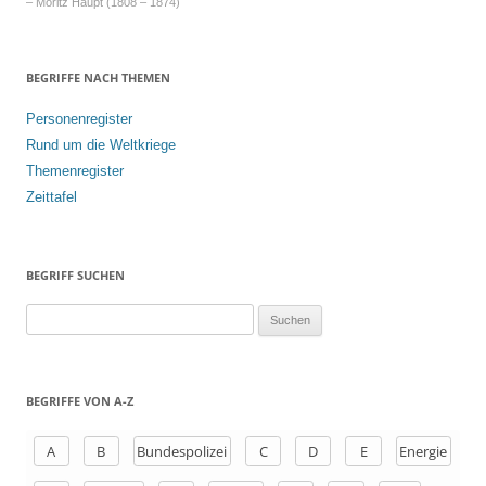
– Moritz Haupt (1808 – 1874)
BEGRIFFE NACH THEMEN
Personenregister
Rund um die Weltkriege
Themenregister
Zeittafel
BEGRIFF SUCHEN
S
u
c
h
BEGRIFFE VON A-Z
e
n
A
B
Bundespolizei
C
D
E
Energie
a