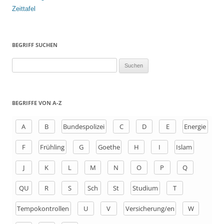
Zeittafel
BEGRIFF SUCHEN
S
u
c
h
BEGRIFFE VON A-Z
e
n
A
B
Bundespolizei
C
D
E
Energie
a
F
Frühling
G
Goethe
H
I
Islam
c
h
J
K
L
M
N
O
P
Q
:
QU
R
S
Sch
St
Studium
T
Tempokontrollen
U
V
Versicherung/en
W