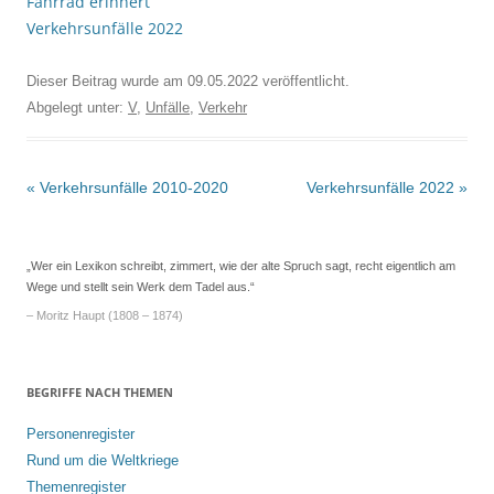
Fahrrad erinnert
Verkehrsunfälle 2022
Dieser Beitrag wurde am
09.05.2022
veröffentlicht.
Abgelegt unter:
V
,
Unfälle
,
Verkehr
Beitrags-
«
Verkehrsunfälle 2010-2020
Verkehrsunfälle 2022
»
Navigation
„Wer ein Lexikon schreibt, zimmert, wie der alte Spruch sagt, recht eigentlich am
Wege und stellt sein Werk dem Tadel aus.“
– Moritz Haupt (1808 – 1874)
BEGRIFFE NACH THEMEN
Personenregister
Rund um die Weltkriege
Themenregister