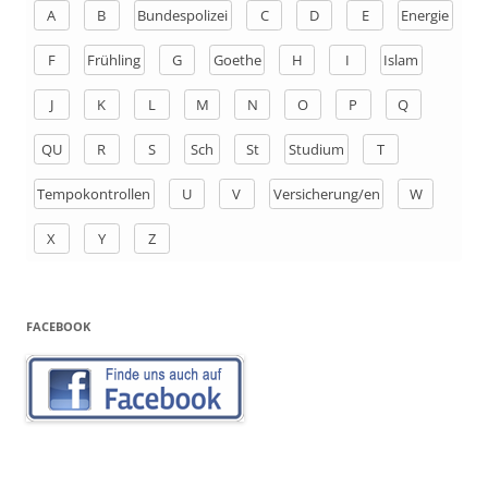
n
A
B
Bundespolizei
C
D
E
Energie
a
F
Frühling
G
Goethe
H
I
Islam
c
h
J
K
L
M
N
O
P
Q
:
QU
R
S
Sch
St
Studium
T
Tempokontrollen
U
V
Versicherung/en
W
X
Y
Z
FACEBOOK