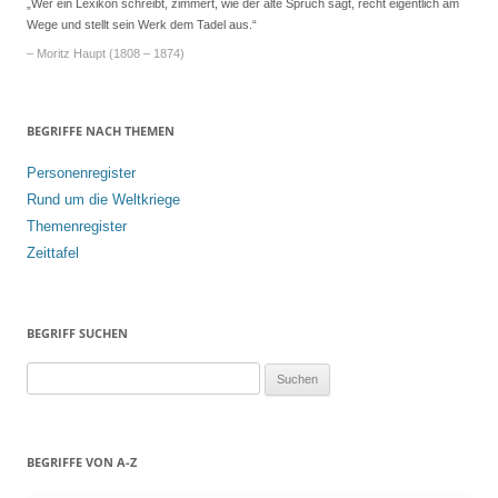
„Wer ein Lexikon schreibt, zimmert, wie der alte Spruch sagt, recht eigentlich am
Wege und stellt sein Werk dem Tadel aus.“
– Moritz Haupt (1808 – 1874)
BEGRIFFE NACH THEMEN
Personenregister
Rund um die Weltkriege
Themenregister
Zeittafel
BEGRIFF SUCHEN
S
u
c
h
BEGRIFFE VON A-Z
e