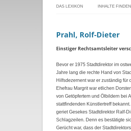
DAS LEXIKON
INHALTE FINDEN
ÜBER DORSTEN
BENUTZERHINW
Prahl, Rolf-Dieter
ÜBER DAS PROJEKT
PERSONENREG
RUND UM DIE 
Einstiger Rechtsamtsleiter vers
THEMENREGIS
Bevor er 1975 Stadtdirektor im ostw
Jahre lang die rechte Hand von Stad
ZEITTAFEL
Hilfsdezernent war er zuständig für
Ehefrau Margrit war etlichen Dorste
von Getöpfertem und Ölbildern bei A
stattfindenden Künstlertreff bekan
geriet Gesekes Stadtdirektor Ralf-D
Schlagzeilen. Denn es bestätigte s
Gerücht war, dass der Stadtdirektors 