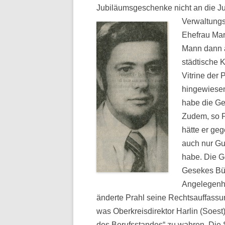
Jubiläumsgeschenke nicht an die Ju
Verwaltung
Ehefrau Marg
Mann dann a
städtische 
Vitrine der
hingewiesen,
habe die Ge
Zudem, so P
hätte er geg
auch nur Gu
habe. Die G
Gesekes Bür
Angelegenhe
änderte Prahl seine Rechtsauffassu
was Oberkreisdirektor Harlin (Soest
des Berufsstandes“ zu wahren. Die S