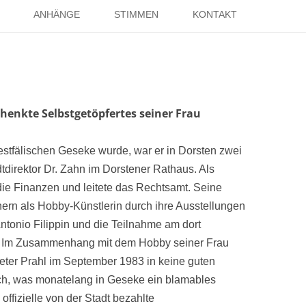
Springe
zum
ANHÄNGE
STIMMEN
KONTAKT
Inhalt
EISE
RÖMER IN HOLSTERHAUSEN
IMPRESSUM
ISTER
LITERATUR ÜBER DORSTEN
DATENSCHUTZ
WELTKRIEGE
LINKS
DANK
chenkte Selbstgetöpfertes seiner Frau
TER
estfälischen Geseke wurde, war er in Dorsten zwei
tdirektor Dr. Zahn im Dorstener Rathaus. Als
 die Finanzen und leitete das Rechtsamt. Seine
nern als Hobby-Künstlerin durch ihre Ausstellungen
ntonio Filippin und die Teilnahme am dort
nt. Im Zusammenhang mit dem Hobby seiner Frau
ieter Prahl im September 1983 in keine guten
ich, was monatelang in Geseke ein blamables
offizielle von der Stadt bezahlte