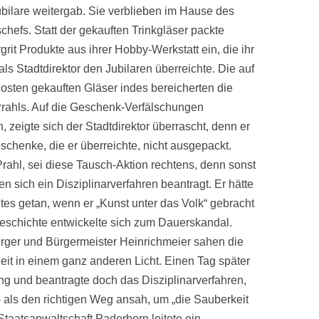
bilare weitergab. Sie verblieben im Hause des
schefs.
Statt der gekauften Trinkgläser packte
rit Produkte aus ihrer Hobby-Werkstatt ein, die ihr
ls Stadtdirektor den Jubilaren überreichte. Die auf
Kosten gekauften Gläser indes bereicherten die
 Prahls. Auf die Geschenk-Verfälschungen
 zeigte sich der Stadtdirektor überrascht, denn er
schenke, die er überreichte, nicht ausgepackt.
rahl, sei diese Tausch-Aktion rechtens, denn sonst
en sich ein Disziplinarverfahren beantragt. Er hätte
tes getan, wenn er „Kunst unter das Volk“ gebracht
eschichte entwickelte sich zum Dauerskandal.
ger und Bürgermeister Heinrichmeier sahen die
it in einem ganz anderen Licht. Einen Tag später
ng und beantragte doch das Disziplinarverfahren,
) als den richtigen Weg ansah, um „die Sauberkeit
taatsanwaltschaft Paderborn leitete ein