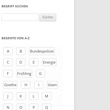
BEGRIFF SUCHEN
S
u
c
h
BEGRIFFE VON A-Z
e
n
A
B
Bundespolizei
a
C
D
E
Energie
c
h
F
Frühling
G
:
Goethe
H
I
Islam
J
K
L
M
N
O
P
Q