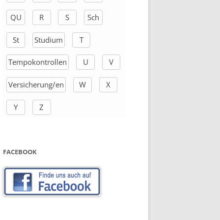
QU
R
S
Sch
St
Studium
T
Tempokontrollen
U
V
Versicherung/en
W
X
Y
Z
FACEBOOK