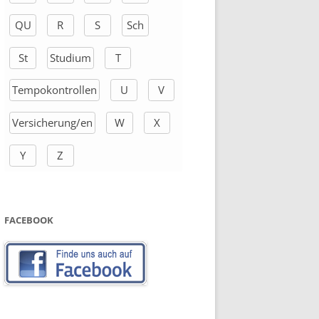
QU
R
S
Sch
St
Studium
T
Tempokontrollen
U
V
Versicherung/en
W
X
Y
Z
FACEBOOK