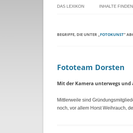
DAS LEXIKON
INHALTE FINDEN
ÜBER DORSTEN
BENUTZERHINW
BEGRIFFE, DIE UNTER „
FOTOKUNST
“ A
ÜBER DAS PROJEKT
PERSONENREG
RUND UM DIE 
THEMENREGIS
Fototeam Dorsten
ZEITTAFEL
Mit der Kamera unterwegs und 
Mittlerweile sind Gründungsmitglied
noch, vor allem Horst Weihrauch, der