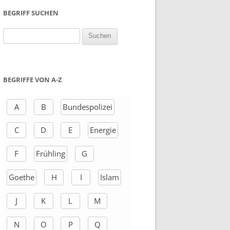
BEGRIFF SUCHEN
S
u
c
h
BEGRIFFE VON A-Z
e
n
A
B
Bundespolizei
a
C
D
E
Energie
c
h
F
Frühling
G
:
Goethe
H
I
Islam
J
K
L
M
N
O
P
Q