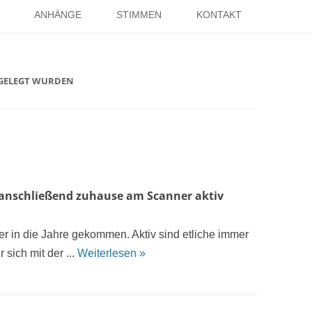
Springe
zum
ANHÄNGE
STIMMEN
KONTAKT
Inhalt
EISE
RÖMER IN HOLSTERHAUSEN
IMPRESSUM
BGELEGT WURDEN
ISTER
LITERATUR ÜBER DORSTEN
DATENSCHUTZ
WELTKRIEGE
LINKS
DANK
TER
anschließend zuhause am Scanner aktiv
er in die Jahre gekommen. Aktiv sind etliche immer
 sich mit der ...
Weiterlesen »