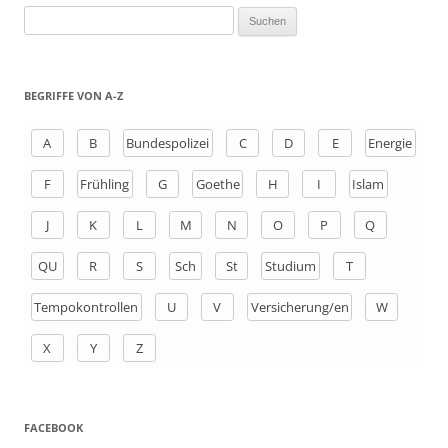
S
u
c
h
BEGRIFFE VON A-Z
e
n
A
B
Bundespolizei
C
D
E
Energie
a
F
Frühling
G
Goethe
H
I
Islam
c
h
J
K
L
M
N
O
P
Q
:
QU
R
S
Sch
St
Studium
T
Tempokontrollen
U
V
Versicherung/en
W
X
Y
Z
FACEBOOK