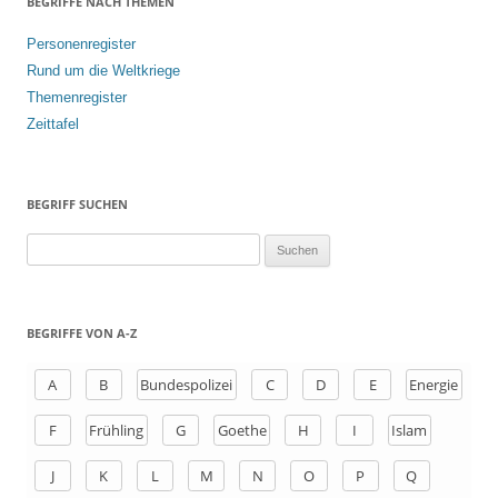
BEGRIFFE NACH THEMEN
Personenregister
Rund um die Weltkriege
Themenregister
Zeittafel
BEGRIFF SUCHEN
S
u
c
h
BEGRIFFE VON A-Z
e
n
A
B
Bundespolizei
C
D
E
Energie
a
F
Frühling
G
Goethe
H
I
Islam
c
h
J
K
L
M
N
O
P
Q
: