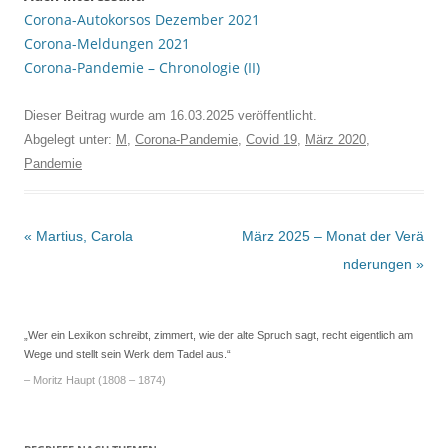
Corona-Autokorsos Dezember 2021
Corona-Meldungen 2021
Corona-Pandemie – Chronologie (II)
Dieser Beitrag wurde am
16.03.2025
veröffentlicht.
Abgelegt unter:
M
,
Corona-Pandemie
,
Covid 19
,
März 2020
,
Pandemie
Beitrags-
«
Martius, Carola
März 2025 – Monat der Verä
Navigation
nderungen
»
„Wer ein Lexikon schreibt, zimmert, wie der alte Spruch sagt, recht eigentlich am
Wege und stellt sein Werk dem Tadel aus.“
– Moritz Haupt (1808 – 1874)