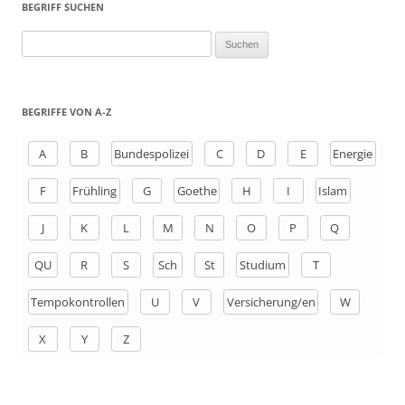
BEGRIFF SUCHEN
S
u
c
h
BEGRIFFE VON A-Z
e
n
A
B
Bundespolizei
C
D
E
Energie
a
F
Frühling
G
Goethe
H
I
Islam
c
h
J
K
L
M
N
O
P
Q
:
QU
R
S
Sch
St
Studium
T
Tempokontrollen
U
V
Versicherung/en
W
X
Y
Z