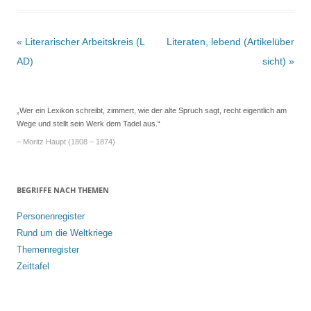
Beitrags-
«
Literarischer Arbeitskreis (L
Literaten, lebend (Artikelüber
Navigation
AD)
sicht)
»
„Wer ein Lexikon schreibt, zimmert, wie der alte Spruch sagt, recht eigentlich am
Wege und stellt sein Werk dem Tadel aus.“
– Moritz Haupt (1808 – 1874)
BEGRIFFE NACH THEMEN
Personenregister
Rund um die Weltkriege
Themenregister
Zeittafel