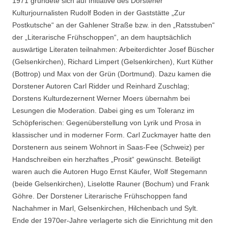
1971 gründete sich auf Initiative des Dorstener
Kulturjournalisten Rudolf Boden in der Gaststätte „Zur
Postkutsche“ an der Gahlener Straße bzw. in den „Ratsstuben“
der „Literarische Frühschoppen“, an dem hauptsächlich
auswärtige Literaten teilnahmen: Arbeiterdichter Josef Büscher
(Gelsenkirchen), Richard Limpert (Gelsenkirchen), Kurt Küther
(Bottrop) und Max von der Grün (Dortmund). Dazu kamen die
Dorstener Autoren Carl Ridder und Reinhard Zuschlag;
Dorstens Kulturdezernent Werner Moers übernahm bei
Lesungen die Moderation. Dabei ging es um Toleranz im
Schöpferischen: Gegenüberstellung von Lyrik und Prosa in
klassischer und in moderner Form. Carl Zuckmayer hatte den
Dorstenern aus seinem Wohnort in Saas-Fee (Schweiz) per
Handschreiben ein herzhaftes „Prosit“ gewünscht. Beteiligt
waren auch die Autoren Hugo Ernst Käufer, Wolf Stegemann
(beide Gelsenkirchen), Liselotte Rauner (Bochum) und Frank
Göhre. Der Dorstener Literarische Frühschoppen fand
Nachahmer in Marl, Gelsenkirchen, Hilchenbach und Sylt.
Ende der 1970er-Jahre verlagerte sich die Einrichtung mit den