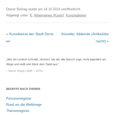
Dieser Beitrag wurde am
14.10.2014
veröffentlicht.
Abgelegt unter:
K
,
Allgemeines (Kunst)
,
Kunstgalerien
Beitrags-
«
Kunstbeirat der Stadt Dorst
Künstler, bildende (Artikelübe
Navigation
en
rsicht)
»
„Wer ein Lexikon schreibt, zimmert, wie der alte Spruch sagt, recht eigentlich am
Wege und stellt sein Werk dem Tadel aus.“
– Moritz Haupt (1808 – 1874)
BEGRIFFE NACH THEMEN
Personenregister
Rund um die Weltkriege
Themenregister