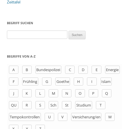
Zeittafel
BEGRIFF SUCHEN
S
u
c
h
BEGRIFFE VON A-Z
e
n
A
B
Bundespolizei
C
D
E
Energie
a
F
Frühling
G
Goethe
H
I
Islam
c
h
J
K
L
M
N
O
P
Q
:
QU
R
S
Sch
St
Studium
T
Tempokontrollen
U
V
Versicherung/en
W
X
Y
Z