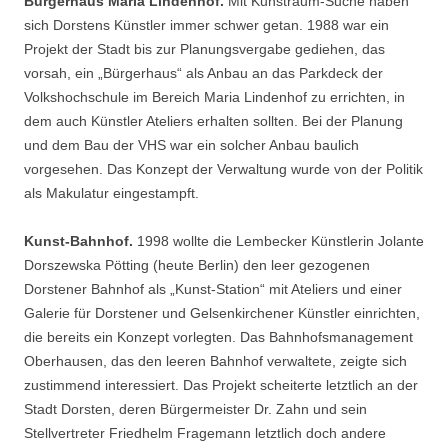
Bürgerhaus Maria Lindenhof.
Mit Kunstraum-Suche haben
sich Dorstens Künstler immer schwer getan. 1988 war ein
Projekt der Stadt bis zur Planungsvergabe gediehen, das
vorsah, ein „Bürgerhaus“ als Anbau an das Parkdeck der
Volkshochschule im Bereich Maria Lindenhof zu errichten, in
dem auch Künstler Ateliers erhalten sollten. Bei der Planung
und dem Bau der VHS war ein solcher Anbau baulich
vorgesehen. Das Konzept der Verwaltung wurde von der Politik
als Makulatur eingestampft.
Kunst-Bahnhof.
1998 wollte die Lembecker Künstlerin Jolante
Dorszewska Pötting (heute Berlin) den leer gezogenen
Dorstener Bahnhof als „Kunst-Station“ mit Ateliers und einer
Galerie für Dorstener und Gelsenkirchener Künstler einrichten,
die bereits ein Konzept vorlegten. Das Bahnhofsmanagement
Oberhausen, das den leeren Bahnhof verwaltete, zeigte sich
zustimmend interessiert. Das Projekt scheiterte letztlich an der
Stadt Dorsten, deren Bürgermeister Dr. Zahn und sein
Stellvertreter Friedhelm Fragemann letztlich doch andere