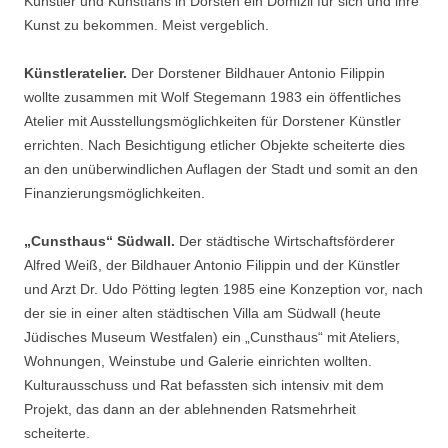
Künstler und Kunstfans in Dorsten ein Domizil für sich und ihre
Kunst zu bekommen. Meist vergeblich.
Künstleratelier.
Der Dorstener Bildhauer Antonio Filippin
wollte zusammen mit Wolf Stegemann 1983 ein öffentliches
Atelier mit Ausstellungsmöglichkeiten für Dorstener Künstler
errichten. Nach Besichtigung etlicher Objekte scheiterte dies
an den unüberwindlichen Auflagen der Stadt und somit an den
Finanzierungsmöglichkeiten.
„Cunsthaus“ Südwall.
Der städtische Wirtschaftsförderer
Alfred Weiß, der Bildhauer Antonio Filippin und der Künstler
und Arzt Dr. Udo Pötting legten 1985 eine Konzeption vor, nach
der sie in einer alten städtischen Villa am Südwall (heute
Jüdisches Museum Westfalen) ein „Cunsthaus“ mit Ateliers,
Wohnungen, Weinstube und Galerie einrichten wollten.
Kulturausschuss und Rat befassten sich intensiv mit dem
Projekt, das dann an der ablehnenden Ratsmehrheit
scheiterte.