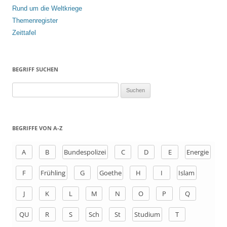
Rund um die Weltkriege
Themenregister
Zeittafel
BEGRIFF SUCHEN
S
u
c
h
BEGRIFFE VON A-Z
e
n
A
B
Bundespolizei
C
D
E
Energie
a
F
Frühling
G
Goethe
H
I
Islam
c
h
J
K
L
M
N
O
P
Q
:
QU
R
S
Sch
St
Studium
T