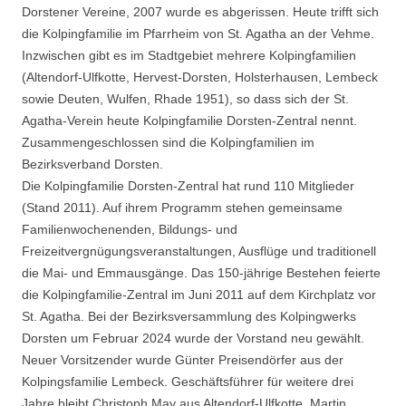
Dorstener Vereine, 2007 wurde es abgerissen. Heute trifft sich
die Kolpingfamilie im Pfarrheim von St. Agatha an der Vehme.
Inzwischen gibt es im Stadtgebiet mehrere Kolpingfamilien
(Altendorf-Ulfkotte, Hervest-Dorsten, Holsterhausen, Lembeck
sowie Deuten, Wulfen, Rhade 1951), so dass sich der St.
Agatha-Verein heute Kolpingfamilie Dorsten-Zentral nennt.
Zusammengeschlossen sind die Kolpingfamilien im
Bezirksverband Dorsten.
Die Kolpingfamilie Dorsten-Zentral hat rund 110 Mitglieder
(Stand 2011). Auf ihrem Programm stehen gemeinsame
Familienwochenenden, Bildungs- und
Freizeitvergnügungsveranstaltungen, Ausflüge und traditionell
die Mai- und Emmausgänge. Das 150-jährige Bestehen feierte
die Kolpingfamilie-Zentral im Juni 2011 auf dem Kirchplatz vor
St. Agatha. Bei der Bezirksversammlung des Kolpingwerks
Dorsten um Februar 2024 wurde der Vorstand neu gewählt.
Neuer Vorsitzender wurde Günter Preisendörfer aus der
Kolpingsfamilie Lembeck. Geschäftsführer für weitere drei
Jahre bleibt Christoph May aus Altendorf-Ulfkotte. Martin