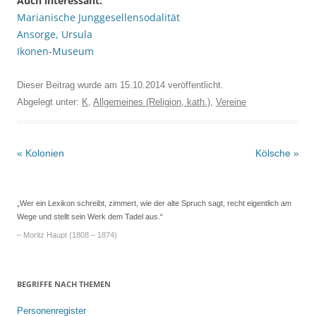
Auch interessant:
Marianische Junggesellensodalität
Ansorge, Ursula
Ikonen-Museum
Dieser Beitrag wurde am
15.10.2014
veröffentlicht.
Abgelegt unter:
K
,
Allgemeines (Religion, kath.)
,
Vereine
Beitrags-
«
Kolonien
Kölsche
»
Navigation
„Wer ein Lexikon schreibt, zimmert, wie der alte Spruch sagt, recht eigentlich am
Wege und stellt sein Werk dem Tadel aus.“
– Moritz Haupt (1808 – 1874)
BEGRIFFE NACH THEMEN
Personenregister