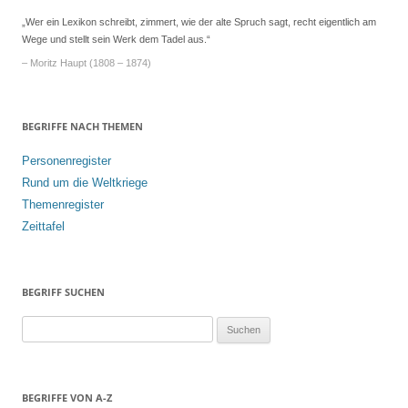
„Wer ein Lexikon schreibt, zimmert, wie der alte Spruch sagt, recht eigentlich am
Wege und stellt sein Werk dem Tadel aus.“
– Moritz Haupt (1808 – 1874)
BEGRIFFE NACH THEMEN
Personenregister
Rund um die Weltkriege
Themenregister
Zeittafel
BEGRIFF SUCHEN
S
u
c
h
BEGRIFFE VON A-Z