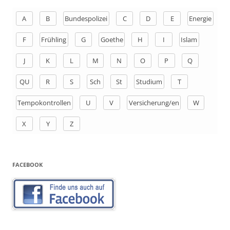
e
n
A
B
Bundespolizei
C
D
E
Energie
a
F
Frühling
G
Goethe
H
I
Islam
c
h
J
K
L
M
N
O
P
Q
:
QU
R
S
Sch
St
Studium
T
Tempokontrollen
U
V
Versicherung/en
W
X
Y
Z
FACEBOOK