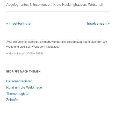
Abgelegt unter:
I
,
Insolvenzen
,
Kreis Recklinghausen
,
Wirtschaft
Beitrags-
«
Insektenhotel
Insolvenzen
»
Navigation
„Wer ein Lexikon schreibt, zimmert, wie der alte Spruch sagt, recht eigentlich am
Wege und stellt sein Werk dem Tadel aus.“
– Moritz Haupt (1808 – 1874)
BEGRIFFE NACH THEMEN
Personenregister
Rund um die Weltkriege
Themenregister
Zeittafel