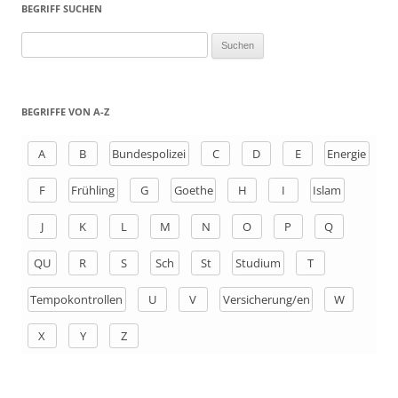
BEGRIFF SUCHEN
S
u
c
h
BEGRIFFE VON A-Z
e
n
A
B
Bundespolizei
C
D
E
Energie
a
F
Frühling
G
Goethe
H
I
Islam
c
h
J
K
L
M
N
O
P
Q
:
QU
R
S
Sch
St
Studium
T
Tempokontrollen
U
V
Versicherung/en
W
X
Y
Z