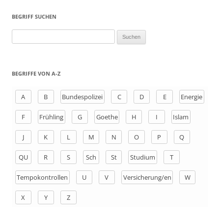
BEGRIFF SUCHEN
S
u
c
h
BEGRIFFE VON A-Z
e
n
A
B
Bundespolizei
C
D
E
Energie
a
F
Frühling
G
Goethe
H
I
Islam
c
h
J
K
L
M
N
O
P
Q
:
QU
R
S
Sch
St
Studium
T
Tempokontrollen
U
V
Versicherung/en
W
X
Y
Z