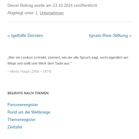
Dieser Beitrag wurde am
13.10.2014
veröffentlicht.
Abgelegt unter:
I
,
Unternehmen
Beitrags-
«
Igelhilfe Dorsten
Ignatz-Rive-Stiftung
»
Navigation
„Wer ein Lexikon schreibt, zimmert, wie der alte Spruch sagt, recht eigentlich am
Wege und stellt sein Werk dem Tadel aus.“
– Moritz Haupt (1808 – 1874)
BEGRIFFE NACH THEMEN
Personenregister
Rund um die Weltkriege
Themenregister
Zeittafel