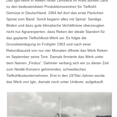
Das Iglo-Werk in Reken hinter Lembeck im Kreis Borken zählt
zu den bedeutendsten Produktionszentren für Tiefkühl-
Gemüse in Deutschland. 1964 lief dort das erste Päckchen
Spinat vom Band. Somit begann alles mit Spinat. Sandige
Böden und dazu gute klimatische Verhältnisse überzeugten
nicht nur Agrarexperten, dass Reken der ideale Standort für
das geplante Tiefkühlkost-Werk sei. Es folgte die
Grundsteinlegung im Frühjahr 1963 und nach einer
Rekordbauzeit von nur vier Monaten öffnete das Werk Reken
im September seine Tore. Damals firmierte das Werk unter
dem Namen „Findus“. Dahinter verbarg sich ein zu dieser Zeit
zum Nestlé-Konzern gehörendes, schwedisches
Tiefkühlkostunternehmen. Erst in den 1970er-Jahren wurde
das Werk von Iglo, damals noch unter Unilever, aufgekauft.