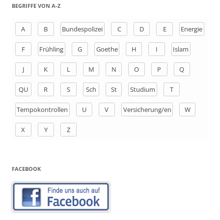
h
BEGRIFFE VON A-Z
e
n
A
B
Bundespolizei
C
D
E
Energie
a
F
Frühling
G
Goethe
H
I
Islam
c
h
J
K
L
M
N
O
P
Q
:
QU
R
S
Sch
St
Studium
T
Tempokontrollen
U
V
Versicherung/en
W
X
Y
Z
FACEBOOK