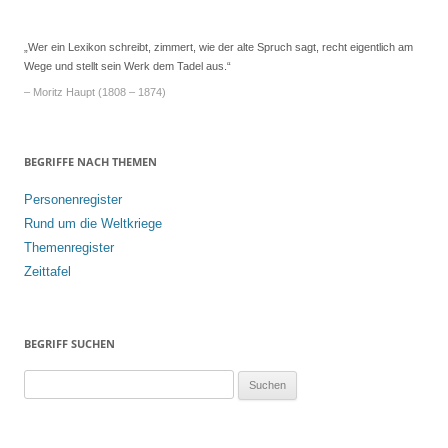
„Wer ein Lexikon schreibt, zimmert, wie der alte Spruch sagt, recht eigentlich am
Wege und stellt sein Werk dem Tadel aus.“
– Moritz Haupt (1808 – 1874)
BEGRIFFE NACH THEMEN
Personenregister
Rund um die Weltkriege
Themenregister
Zeittafel
BEGRIFF SUCHEN
S
u
c