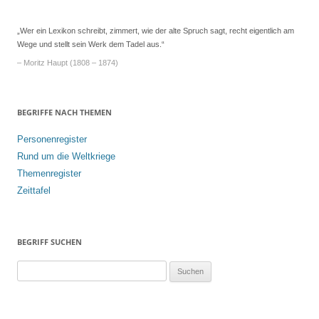
„Wer ein Lexikon schreibt, zimmert, wie der alte Spruch sagt, recht eigentlich am
Wege und stellt sein Werk dem Tadel aus.“
– Moritz Haupt (1808 – 1874)
BEGRIFFE NACH THEMEN
Personenregister
Rund um die Weltkriege
Themenregister
Zeittafel
BEGRIFF SUCHEN
S
u
c