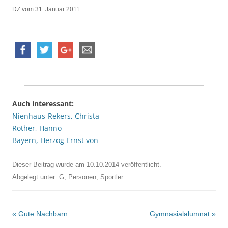
DZ vom 31. Januar 2011.
Auch interessant:
Nienhaus-Rekers, Christa
Rother, Hanno
Bayern, Herzog Ernst von
Dieser Beitrag wurde am
10.10.2014
veröffentlicht.
Abgelegt unter:
G
,
Personen
,
Sportler
Beitrags-
«
Gute Nachbarn
Gymnasialalumnat
»
Navigation