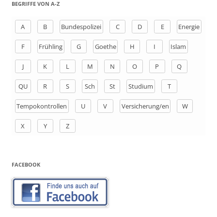
h
BEGRIFFE VON A-Z
e
n
A
B
Bundespolizei
C
D
E
Energie
a
F
Frühling
G
Goethe
H
I
Islam
c
h
J
K
L
M
N
O
P
Q
:
QU
R
S
Sch
St
Studium
T
Tempokontrollen
U
V
Versicherung/en
W
X
Y
Z
FACEBOOK