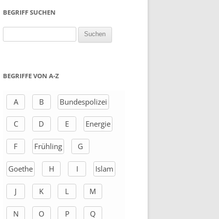
BEGRIFF SUCHEN
S
u
c
h
BEGRIFFE VON A-Z
e
n
A
B
Bundespolizei
a
C
D
E
Energie
c
h
F
Frühling
G
:
Goethe
H
I
Islam
J
K
L
M
N
O
P
Q