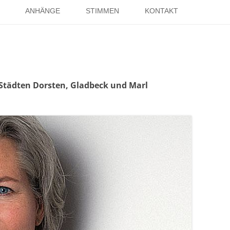
Springe
zum
ANHÄNGE
STIMMEN
KONTAKT
Inhalt
EISE
RÖMER IN HOLSTERHAUSEN
IMPRESSUM
ISTER
LITERATUR ÜBER DORSTEN
DATENSCHUTZ
WELTKRIEGE
LINKS
DANK
Städten Dorsten, Gladbeck und Marl
TER