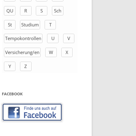
QU
R
S
Sch
St
Studium
T
Tempokontrollen
U
V
Versicherung/en
W
X
Y
Z
FACEBOOK