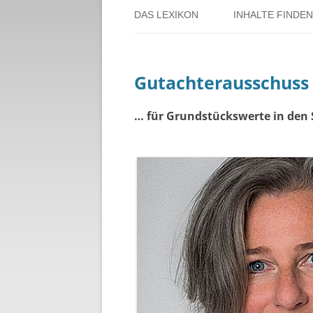
DAS LEXIKON
INHALTE FINDEN
ÜBER DORSTEN
BENUTZERHINW
Gutachterausschuss
ÜBER DAS PROJEKT
PERSONENREG
RUND UM DIE 
… für Grundstückswerte in den 
THEMENREGIS
ZEITTAFEL